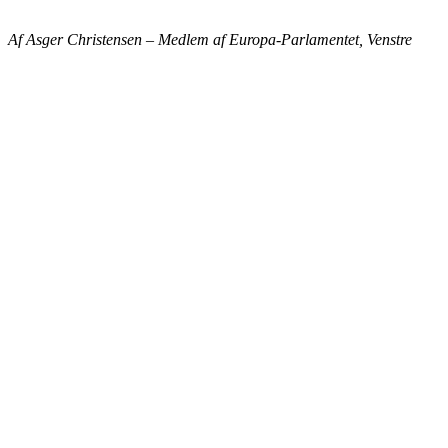
Af Asger Christensen – Medlem af Europa-Parlamentet, Venstre
BIAVLERNES FORENING
Danmarks Biavlerforening repræsenterer 6000 biavlere, som
arbejder for bierne og bestøvningen i Danmark.
Få mere information om medlemskab her
Cookiepolitik
DANMARKS BIAVLERFORENING
Fulbyvej 15
4180 Sorø
E-mail:
dansk@biavl.dk