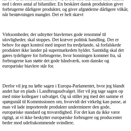
ned i deres antal af bifamilier. En beskåret dansk produktion giver
forbrugerne dårligere produkter, og giver afgrøderne dårligere vilkår,
når bestøvningen mangler. Det er helt skævt
Virksomheder, der udnytter biavlernes gode renommé til
ulovligheder, skal stoppes. Det kræver politisk handling. Der er
behov for øget kontrol med import fra tredjelande, så forfalskede
produkter ikke lander på supermarkedets hylder. Samtidig skal det
gøres tydeligere for forbrugerne, hvor honningen kommer fra, så
forbrugerne kan støtte det gode håndværk, som danske og
europæiske biavlere står for.
Derfor vil jeg nu løfte sagen i Europa-Parlamentet, hvor jeg blandt
andet har en plads i Landbrugsudvalget. Her vil jeg tage sagen op
med mine kollegaer i udvalget. Og så stiller jeg med det samme et
spørgsmål til Kommissionen om, hvorvidt det virkelig kan passe, at
man vil lade importerede produkter underminere den gode,
europæiske standard og troværdighed. For det kan da ikke være
rigtigt, at vi ikke beskytter europæiske forbrugere og producenter
bedre mod udefrakommende svindlere.