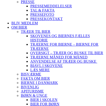
PRESSE
PRESSEMEDDELELSER
TAL & FAKTA
PRESSEFOTO
PRESSEKONTAKT
BLIV MEDLEM
OM BIER
TRÆER TIL BIER
SKOVENES OG BIERNES FÆLLES
HISTORIE
TRÆERNE FOR BIERNE – BIERNE FOR
TRÆERNE
OVERSIGT – TRÆER OG BUSKE TIL BIER
TRÆERNE MÅNED FOR MÅNED
ANVENDELSE AF TRÆER OG BUSKE
BIAVL I SKOVENE
LÆS MERE
BISVÆRME
FAKTA OM BIER
BIERNE I DANMARK
BIVENLIG
APITURISME
BØRN & UNGE
BIER I SKOLEN
BIER FOR BØRN