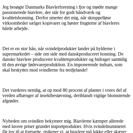
Jeg besøgte Danmarks Biavlerforening i fjor og mødte mange
passionerede biavlere, der står for godt håndværk og
kvalitetshonning. Derfor smerter det mig, når skruppelløse
virksomheder sælger kopivarer og høster frugterne af biavleres
hårde arbejde.
Det er en stor hån, når svindelprodukter lander på hylderne i
supermarkedet – side om side med danskproduceret honning. De
danske biavlere producerer kvalitetsprodukter og bidrager samtidig
til den øvrige fødevareproduktion. En imponerende indsats, som
skal beskyttes mod svindlerne fra tredjelande!
Det vurderes nemlig, at op mod 80 procent af planter i vores del af
verden afhænger af insektbestøvning, deriblandt vigtige blomstrende
afgrøder.
Nyheden om svindlen bekymrer mig. Biavlerne kæmper allerede
med lavere priser grundet importprodukter. Hvis svindelnummeret
får lov til at fortsætte, risikerer vi, at biavlere må lukke eller skærer