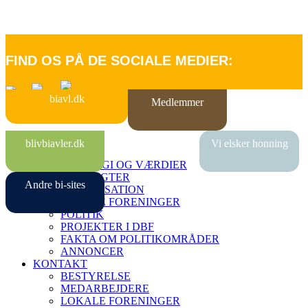
FIND OS PÅ DE SOCIALE MEDIER:
biavl.dk
Medlemmer
FORSIDE
blivbiavler.dk
Vi elsker honning
OM DBF
STRATEGI OG VÆRDIER
VEDTÆGTER
Andre bi-sites
ORGANISATION
LOKALE FORENINGER
POLITIK
PROJEKTER I DBF
FAKTA OM POLITIKOMRÅDER
ANNONCER
KONTAKT
BESTYRELSE
MEDARBEJDERE
LOKALE FORENINGER