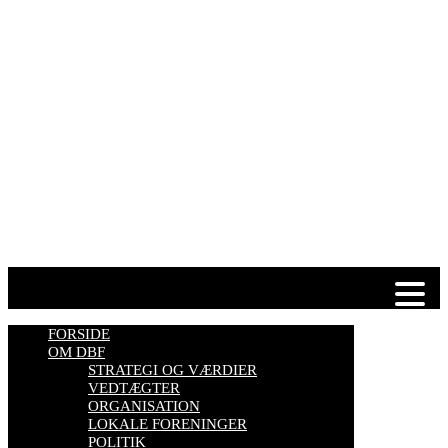
Telefontider man-tor: 9.00-14.00
Tlf. 57 86 54 70
HJEMMESIDER OM BIER
biavl, vi elsker honning, bliv biavler, stadekort, honningmeter,
varroa, bisygdom, økobiavl, bestøverportalen, biavl på Youtube,
biavlskursus.
Se mere her
FORSIDE
OM DBF
STRATEGI OG VÆRDIER
VEDTÆGTER
ORGANISATION
LOKALE FORENINGER
POLITIK