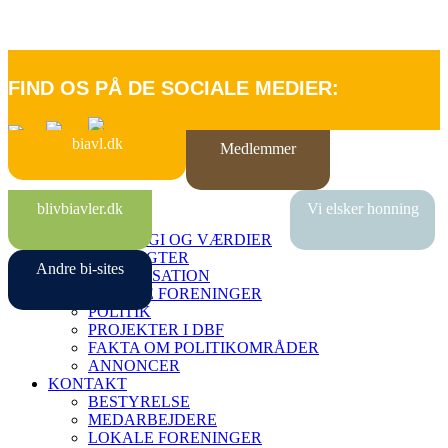
FIND OS PÅ DE SOCIALE MEDIER:
biavl.dk
Medlemmer
FORSIDE
blivbiavler.dk
Vi elsker honning
OM DBF
STRATEGI OG VÆRDIER
VEDTÆGTER
Andre bi-sites
ORGANISATION
LOKALE FORENINGER
POLITIK
PROJEKTER I DBF
FAKTA OM POLITIKOMRÅDER
ANNONCER
KONTAKT
BESTYRELSE
MEDARBEJDERE
LOKALE FORENINGER