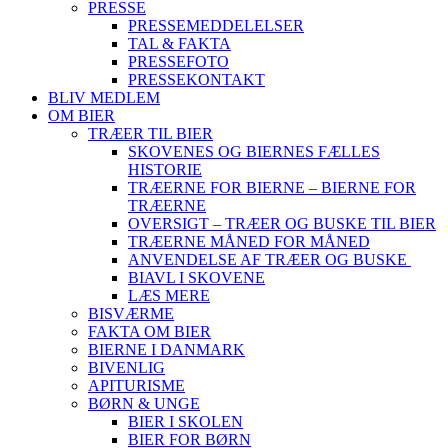
PRESSE
PRESSEMEDDELELSER
TAL & FAKTA
PRESSEFOTO
PRESSEKONTAKT
BLIV MEDLEM
OM BIER
TRÆER TIL BIER
SKOVENES OG BIERNES FÆLLES
HISTORIE
TRÆERNE FOR BIERNE – BIERNE FOR
TRÆERNE
OVERSIGT – TRÆER OG BUSKE TIL BIER
TRÆERNE MÅNED FOR MÅNED
ANVENDELSE AF TRÆER OG BUSKE
BIAVL I SKOVENE
LÆS MERE
BISVÆRME
FAKTA OM BIER
BIERNE I DANMARK
BIVENLIG
APITURISME
BØRN & UNGE
BIER I SKOLEN
BIER FOR BØRN