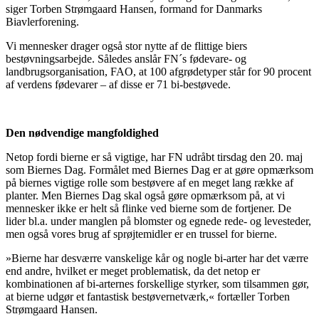
siger Torben Strømgaard Hansen, formand for Danmarks
Biavlerforening.
Vi mennesker drager også stor nytte af de flittige biers
bestøvningsarbejde. Således anslår FN´s fødevare- og
landbrugsorganisation, FAO, at 100 afgrødetyper står for 90 procent
af verdens fødevarer – af disse er 71 bi-bestøvede.
Den nødvendige mangfoldighed
Netop fordi bierne er så vigtige, har FN udråbt tirsdag den 20. maj
som Biernes Dag. Formålet med Biernes Dag er at gøre opmærksom
på biernes vigtige rolle som bestøvere af en meget lang række af
planter. Men Biernes Dag skal også gøre opmærksom på, at vi
mennesker ikke er helt så flinke ved bierne som de fortjener. De
lider bl.a. under manglen på blomster og egnede rede- og levesteder,
men også vores brug af sprøjtemidler er en trussel for bierne.
»Bierne har desværre vanskelige kår og nogle bi-arter har det værre
end andre, hvilket er meget problematisk, da det netop er
kombinationen af bi-arternes forskellige styrker, som tilsammen gør,
at bierne udgør et fantastisk bestøvernetværk,« fortæller Torben
Strømgaard Hansen.