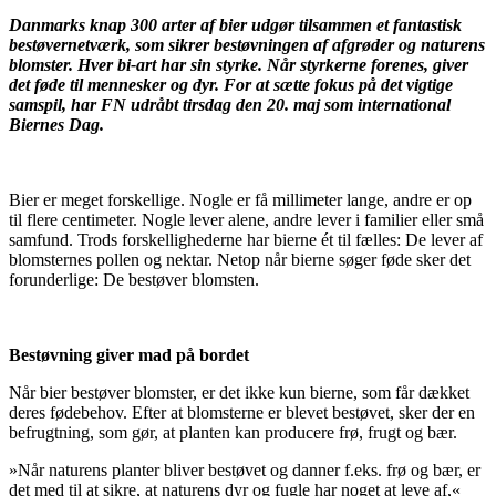
Danmarks knap 300 arter af bier udgør tilsammen et fantastisk
bestøvernetværk, som sikrer bestøvningen af afgrøder og naturens
blomster. Hver bi-art har sin styrke. Når styrkerne forenes, giver
det føde til mennesker og dyr. For at sætte fokus på det vigtige
samspil, har FN udråbt tirsdag den 20. maj som international
Biernes Dag.
Bier er meget forskellige. Nogle er få millimeter lange, andre er op
til flere centimeter. Nogle lever alene, andre lever i familier eller små
samfund. Trods forskellighederne har bierne ét til fælles: De lever af
blomsternes pollen og nektar. Netop når bierne søger føde sker det
forunderlige: De bestøver blomsten.
Bestøvning giver mad på bordet
Når bier bestøver blomster, er det ikke kun bierne, som får dækket
deres fødebehov. Efter at blomsterne er blevet bestøvet, sker der en
befrugtning, som gør, at planten kan producere frø, frugt og bær.
»Når naturens planter bliver bestøvet og danner f.eks. frø og bær, er
det med til at sikre, at naturens dyr og fugle har noget at leve af,«