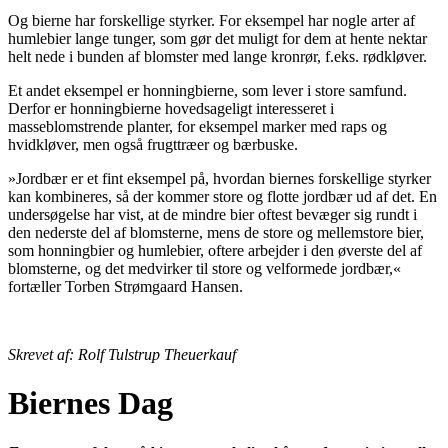
Og bierne har forskellige styrker. For eksempel har nogle arter af
humlebier lange tunger, som gør det muligt for dem at hente nektar
helt nede i bunden af blomster med lange kronrør, f.eks. rødkløver.
Et andet eksempel er honningbierne, som lever i store samfund.
Derfor er honningbierne hovedsageligt interesseret i
masseblomstrende planter, for eksempel marker med raps og
hvidkløver, men også frugttræer og bærbuske.
»Jordbær er et fint eksempel på, hvordan biernes forskellige styrker
kan kombineres, så der kommer store og flotte jordbær ud af det. En
undersøgelse har vist, at de mindre bier oftest bevæger sig rundt i
den nederste del af blomsterne, mens de store og mellemstore bier,
som honningbier og humlebier, oftere arbejder i den øverste del af
blomsterne, og det medvirker til store og velformede jordbær,«
fortæller Torben Strømgaard Hansen.
Skrevet af: Rolf Tulstrup Theuerkauf
Biernes Dag