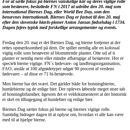
For at sætte fokus på biernes vanskelige kår og deres vigtige rolle
som bestøvere, besluttede FN i 2017 at udråbe den 20. maj som
international Biernes Dag, eller World Bee Day, som den
benævnes internationalt. Biernes Dag er fastsat til den 20. maj
efter den slovenske biavls-pioner Anton Jansas fødselsdag i 1734.
Dagen fejres typisk med forskellige arrangementer og events.
Fredag den 20. maj er det Biernes Dag, og bierne fortjener at der
rettes opmærksomhed på dem. De spiller nemlig alle en kolossal
vigtig rolle som bestøvere af blomstrende planter. Otte ud af ti
planter er nemlig mere eller mindre afhængige af bestøvere. Her er
specielt bierne vigtige. FN´s fødevare- og landbrugsorganisation,
FAO, anslår at 100 afgrødetyper udgør 90 procent af verdens
fødevarer – af disse er 71 bi-bestøvede.
Men bierne har det svært. Det gælder både for honningbierne,
humlebierne og de enlige bier. Der opleves løbende meget store tab
af honningbifamilier, ligesom det er veldokumenteret at der historisk
er sket en tilbagegang af humlebier og enlige bier.
Biernes Dag sætter fokus på bierne og biernes vigtige rolle.
Samtidig bidrager dagen til at oplyse om, hvordan vi alle kan være
med til at hjælpe bierne.