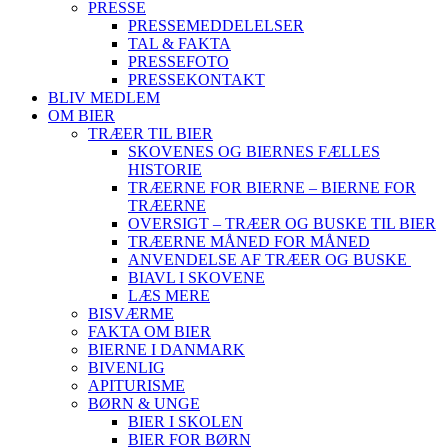
PRESSE
PRESSEMEDDELELSER
TAL & FAKTA
PRESSEFOTO
PRESSEKONTAKT
BLIV MEDLEM
OM BIER
TRÆER TIL BIER
SKOVENES OG BIERNES FÆLLES
HISTORIE
TRÆERNE FOR BIERNE – BIERNE FOR
TRÆERNE
OVERSIGT – TRÆER OG BUSKE TIL BIER
TRÆERNE MÅNED FOR MÅNED
ANVENDELSE AF TRÆER OG BUSKE
BIAVL I SKOVENE
LÆS MERE
BISVÆRME
FAKTA OM BIER
BIERNE I DANMARK
BIVENLIG
APITURISME
BØRN & UNGE
BIER I SKOLEN
BIER FOR BØRN