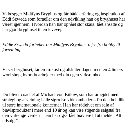
Vi besøger Midtfyns Bryghus og får både erfaring og inspiration af
Eddi Szweda som fortæller om den udvikling han og bryghuset har
været igennem. Hvordan han har opnået stor skala, fået ansatte og
har gjort bryghuset til en levevej.
Eddie Szweda fortæller om Midtfyns Bryghus´ rejse fra hobby til
forretning.
Vi ser bryghuset, får en frokost og afslutter dagen med en 4 timers
workshop, hvor du arbejder med din egen virksomhed.
Du bliver coachet af Michael von Bülow, som har arbejdet med
strategi og afsætning i alle størrelse virksomheder – fra den helt lille
til store internationale koncerner. Han har rådgivet om salg af
biavlsprodukter i mere end 10 år og kan vise stigende salgstal fra
den virkelige verden – han har også fået biavlere til at melde ”Alt
udsolgt”.