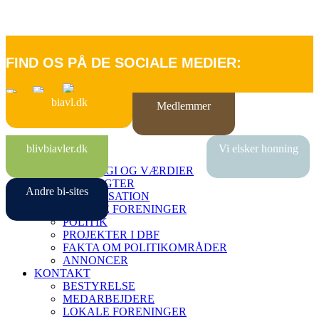
FIND OS PÅ DE SOCIALE MEDIER:
biavl.dk
Medlemmer
FORSIDE
blivbiavler.dk
Vi elsker honning
OM DBF
STRATEGI OG VÆRDIER
VEDTÆGTER
Andre bi-sites
ORGANISATION
LOKALE FORENINGER
POLITIK
PROJEKTER I DBF
FAKTA OM POLITIKOMRÅDER
ANNONCER
KONTAKT
BESTYRELSE
MEDARBEJDERE
LOKALE FORENINGER