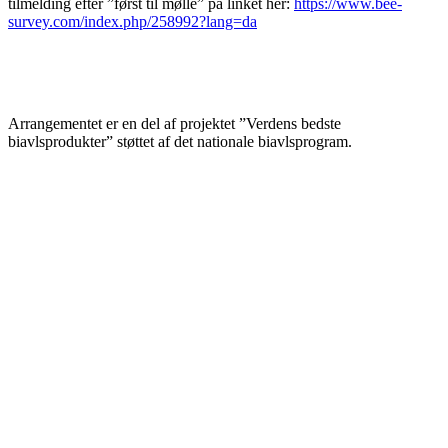
tilmelding efter ”først til mølle” på linket her:
https://www.bee-
survey.com/index.php/258992?lang=da
Arrangementet er en del af projektet ”Verdens bedste
biavlsprodukter” støttet af det nationale biavlsprogram.
BIAVLERNES FORENING
Danmarks Biavlerforening repræsenterer 6000 biavlere, som
arbejder for bierne og bestøvningen i Danmark.
Få mere information om medlemskab her
Cookiepolitik
DANMARKS BIAVLERFORENING