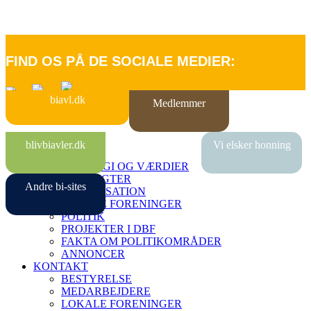
FIND OS PÅ DE SOCIALE MEDIER:
biavl.dk
Medlemmer
FORSIDE
blivbiavler.dk
Vi elsker honning
OM DBF
STRATEGI OG VÆRDIER
VEDTÆGTER
Andre bi-sites
ORGANISATION
LOKALE FORENINGER
POLITIK
PROJEKTER I DBF
FAKTA OM POLITIKOMRÅDER
ANNONCER
KONTAKT
BESTYRELSE
MEDARBEJDERE
LOKALE FORENINGER