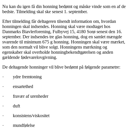
Nu kan du igen få din honning bedømt og måske vinde som en af de
bedste. Tilmelding skal ske senest 1. september.
Efter tilmelding får deltageren tilsendt information om, hvordan
honningen skal indsendes. Honning skal være modtaget hos
Danmarks Biavlerforening, Fulbyvej 15, 4180 Sorø senest den 16.
september. Der indsendes tre glas honning, dog en samlet mængde
svarende til minimum 675 g honning. Honningen skal være mærket,
som den normalt vil blive solgt. Honningens mærkning og
egenskaber skal overholde honningbekendtgørelsen og anden
gældende fødevarelovgivning.
De deltagende honninger vil blive bedømt på følgende parametre:
· ydre fremtoning
· ensartethed
· fravær af urenheder
· duft
· konsistens/viskositet
· mundfølelse