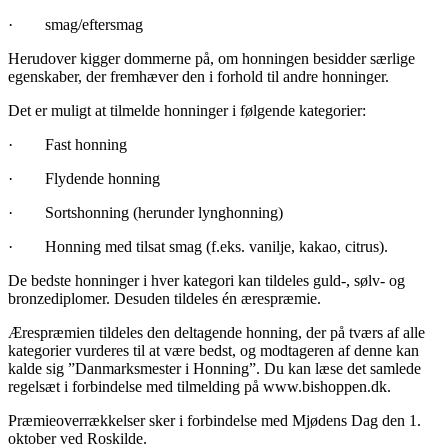
· smag/eftersmag
Herudover kigger dommerne på, om honningen besidder særlige
egenskaber, der fremhæver den i forhold til andre honninger.
Det er muligt at tilmelde honninger i følgende kategorier:
· Fast honning
· Flydende honning
· Sortshonning (herunder lynghonning)
· Honning med tilsat smag (f.eks. vanilje, kakao, citrus).
De bedste honninger i hver kategori kan tildeles guld-, sølv- og
bronzediplomer. Desuden tildeles én ærespræmie.
Ærespræmien tildeles den deltagende honning, der på tværs af alle
kategorier vurderes til at være bedst, og modtageren af denne kan
kalde sig ”Danmarksmester i Honning”. Du kan læse det samlede
regelsæt i forbindelse med tilmelding på www.bishoppen.dk.
Præmieoverrækkelser sker i forbindelse med Mjødens Dag den 1.
oktober ved Roskilde.