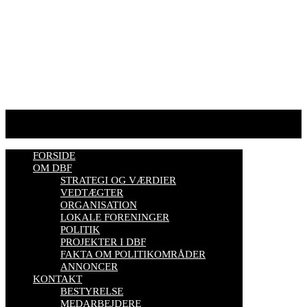
HJEMMESIDER OM BIER
biavl, vi elsker honning, bliv biavler, stadekort, honningmeter,
varroa, bisygdom, økobiavl, bestøverportalen, biavl på Youtube,
biavlskursus.
Se mere her
FORSIDE
OM DBF
STRATEGI OG VÆRDIER
VEDTÆGTER
ORGANISATION
LOKALE FORENINGER
POLITIK
PROJEKTER I DBF
FAKTA OM POLITIKOMRÅDER
ANNONCER
KONTAKT
BESTYRELSE
MEDARBEJDERE