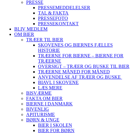
PRESSE
PRESSEMEDDELELSER
TAL & FAKTA
PRESSEFOTO
PRESSEKONTAKT
BLIV MEDLEM
OM BIER
TRÆER TIL BIER
SKOVENES OG BIERNES FÆLLES
HISTORIE
TRÆERNE FOR BIERNE – BIERNE FOR
TRÆERNE
OVERSIGT – TRÆER OG BUSKE TIL BIER
TRÆERNE MÅNED FOR MÅNED
ANVENDELSE AF TRÆER OG BUSKE
BIAVL I SKOVENE
LÆS MERE
BISVÆRME
FAKTA OM BIER
BIERNE I DANMARK
BIVENLIG
APITURISME
BØRN & UNGE
BIER I SKOLEN
BIER FOR BØRN