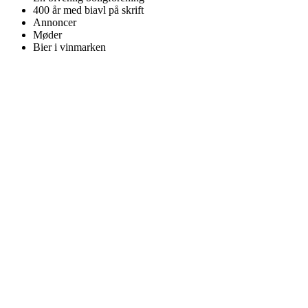
400 år med biavl på skrift
Annoncer
Møder
Bier i vinmarken
BIAVLERNES FORENING
Danmarks Biavlerforening repræsenterer 6000 biavlere, som
arbejder for bierne og bestøvningen i Danmark.
Få mere information om medlemskab her
Cookiepolitik
DANMARKS BIAVLERFORENING
Fulbyvej 15
4180 Sorø