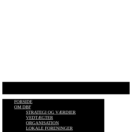
E-mail:
dansk@biavl.dk
Telefontider man-tor: 9.00-14.00
Tlf. 57 86 54 70
HJEMMESIDER OM BIER
biavl, vi elsker honning, bliv biavler, stadekort, honningmeter,
varroa, bisygdom, økobiavl, bestøverportalen, biavl på Youtube,
biavlskursus.
Se mere her
FORSIDE
OM DBF
STRATEGI OG VÆRDIER
VEDTÆGTER
ORGANISATION
LOKALE FORENINGER