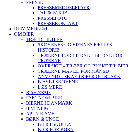
PRESSE
PRESSEMEDDELELSER
TAL & FAKTA
PRESSEFOTO
PRESSEKONTAKT
BLIV MEDLEM
OM BIER
TRÆER TIL BIER
SKOVENES OG BIERNES FÆLLES
HISTORIE
TRÆERNE FOR BIERNE – BIERNE FOR
TRÆERNE
OVERSIGT – TRÆER OG BUSKE TIL BIER
TRÆERNE MÅNED FOR MÅNED
ANVENDELSE AF TRÆER OG BUSKE
BIAVL I SKOVENE
LÆS MERE
BISVÆRME
FAKTA OM BIER
BIERNE I DANMARK
BIVENLIG
APITURISME
BØRN & UNGE
BIER I SKOLEN
BIER FOR BØRN