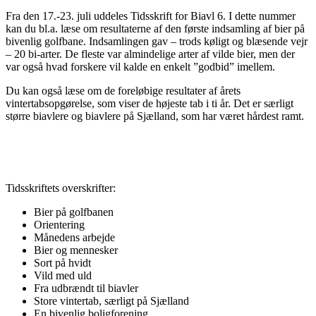
Fra den 17.-23. juli uddeles Tidsskrift for Biavl 6. I dette nummer
kan du bl.a. læse om resultaterne af den første indsamling af bier på
bivenlig golfbane. Indsamlingen gav – trods køligt og blæsende vejr
– 20 bi-arter. De fleste var almindelige arter af vilde bier, men der
var også hvad forskere vil kalde en enkelt ”godbid” imellem.
Du kan også læse om de foreløbige resultater af årets
vintertabsopgørelse, som viser de højeste tab i ti år. Det er særligt
større biavlere og biavlere på Sjælland, som har været hårdest ramt.
Tidsskriftets overskrifter:
Bier på golfbanen
Orientering
Månedens arbejde
Bier og mennesker
Sort på hvidt
Vild med uld
Fra udbrændt til biavler
Store vintertab, særligt på Sjælland
En bivenlig boligforening