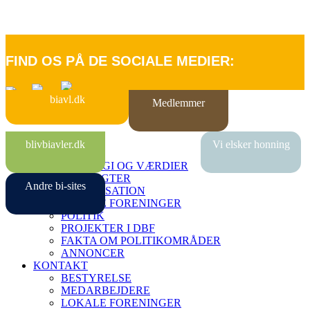
FIND OS PÅ DE SOCIALE MEDIER:
biavl.dk
Medlemmer
FORSIDE
blivbiavler.dk
Vi elsker honning
OM DBF
STRATEGI OG VÆRDIER
VEDTÆGTER
Andre bi-sites
ORGANISATION
LOKALE FORENINGER
POLITIK
PROJEKTER I DBF
FAKTA OM POLITIKOMRÅDER
ANNONCER
KONTAKT
BESTYRELSE
MEDARBEJDERE
LOKALE FORENINGER