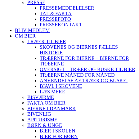
PRESSE
PRESSEMEDDELELSER
TAL & FAKTA
PRESSEFOTO
PRESSEKONTAKT
BLIV MEDLEM
OM BIER
TRÆER TIL BIER
SKOVENES OG BIERNES FÆLLES
HISTORIE
TRÆERNE FOR BIERNE – BIERNE FOR
TRÆERNE
OVERSIGT – TRÆER OG BUSKE TIL BIER
TRÆERNE MÅNED FOR MÅNED
ANVENDELSE AF TRÆER OG BUSKE
BIAVL I SKOVENE
LÆS MERE
BISVÆRME
FAKTA OM BIER
BIERNE I DANMARK
BIVENLIG
APITURISME
BØRN & UNGE
BIER I SKOLEN
BIER FOR BØRN