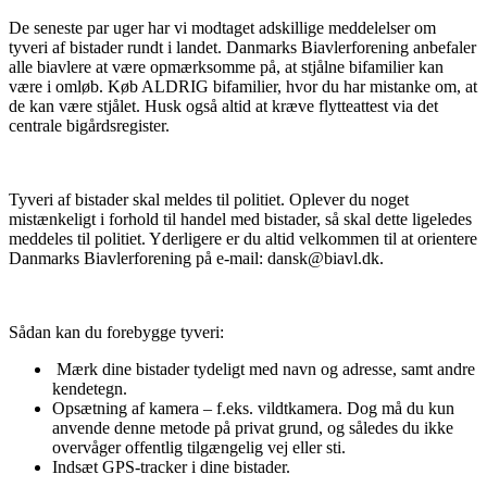
De seneste par uger har vi modtaget adskillige meddelelser om
tyveri af bistader rundt i landet. Danmarks Biavlerforening anbefaler
alle biavlere at være opmærksomme på, at stjålne bifamilier kan
være i omløb. Køb ALDRIG bifamilier, hvor du har mistanke om, at
de kan være stjålet. Husk også altid at kræve flytteattest via det
centrale bigårdsregister.
Tyveri af bistader skal meldes til politiet. Oplever du noget
mistænkeligt i forhold til handel med bistader, så skal dette ligeledes
meddeles til politiet. Yderligere er du altid velkommen til at orientere
Danmarks Biavlerforening på e-mail: dansk@biavl.dk.
Sådan kan du forebygge tyveri:
Mærk dine bistader tydeligt med navn og adresse, samt andre
kendetegn.
Opsætning af kamera – f.eks. vildtkamera. Dog må du kun
anvende denne metode på privat grund, og således du ikke
overvåger offentlig tilgængelig vej eller sti.
Indsæt GPS-tracker i dine bistader.