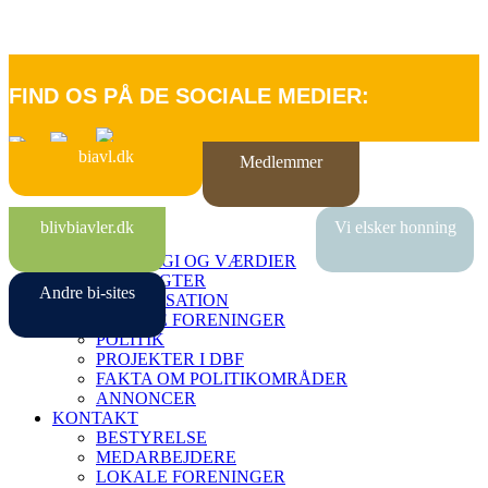
FIND OS PÅ DE SOCIALE MEDIER:
biavl.dk
Medlemmer
FORSIDE
blivbiavler.dk
Vi elsker honning
OM DBF
STRATEGI OG VÆRDIER
VEDTÆGTER
Andre bi-sites
ORGANISATION
LOKALE FORENINGER
POLITIK
PROJEKTER I DBF
FAKTA OM POLITIKOMRÅDER
ANNONCER
KONTAKT
BESTYRELSE
MEDARBEJDERE
LOKALE FORENINGER