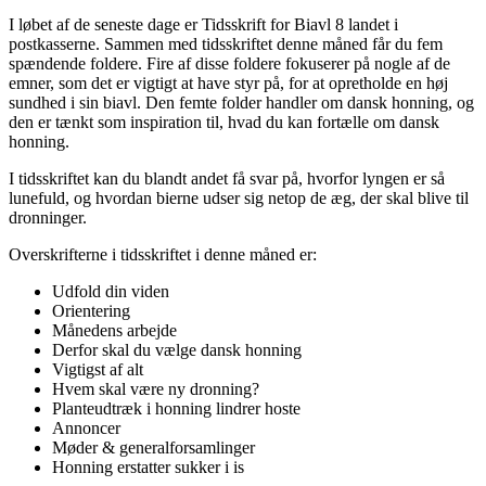
I løbet af de seneste dage er Tidsskrift for Biavl 8 landet i
postkasserne. Sammen med tidsskriftet denne måned får du fem
spændende foldere. Fire af disse foldere fokuserer på nogle af de
emner, som det er vigtigt at have styr på, for at opretholde en høj
sundhed i sin biavl. Den femte folder handler om dansk honning, og
den er tænkt som inspiration til, hvad du kan fortælle om dansk
honning.
I tidsskriftet kan du blandt andet få svar på, hvorfor lyngen er så
lunefuld, og hvordan bierne udser sig netop de æg, der skal blive til
dronninger.
Overskrifterne i tidsskriftet i denne måned er:
Udfold din viden
Orientering
Månedens arbejde
Derfor skal du vælge dansk honning
Vigtigst af alt
Hvem skal være ny dronning?
Planteudtræk i honning lindrer hoste
Annoncer
Møder & generalforsamlinger
Honning erstatter sukker i is