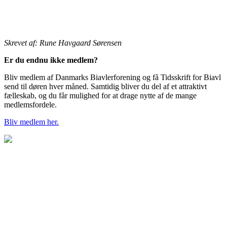
Skrevet af: Rune Havgaard Sørensen
Er du endnu ikke medlem?
Bliv medlem af Danmarks Biavlerforening og få Tidsskrift for Biavl
send til døren hver måned. Samtidig bliver du del af et attraktivt
fælleskab, og du får mulighed for at drage nytte af de mange
medlemsfordele.
Bliv medlem her.
BIAVLERNES FORENING
Danmarks Biavlerforening repræsenterer 6000 biavlere, som