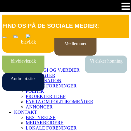
FIND OS PÅ DE SOCIALE MEDIER:
biavl.dk
Medlemmer
FORSIDE
blivbiavler.dk
Vi elsker honning
OM DBF
STRATEGI OG VÆRDIER
VEDTÆGTER
Andre bi-sites
ORGANISATION
LOKALE FORENINGER
POLITIK
PROJEKTER I DBF
FAKTA OM POLITIKOMRÅDER
ANNONCER
KONTAKT
BESTYRELSE
MEDARBEJDERE
LOKALE FORENINGER