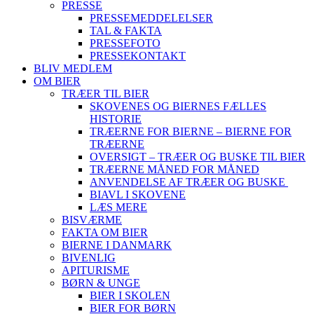
PRESSE
PRESSEMEDDELELSER
TAL & FAKTA
PRESSEFOTO
PRESSEKONTAKT
BLIV MEDLEM
OM BIER
TRÆER TIL BIER
SKOVENES OG BIERNES FÆLLES
HISTORIE
TRÆERNE FOR BIERNE – BIERNE FOR
TRÆERNE
OVERSIGT – TRÆER OG BUSKE TIL BIER
TRÆERNE MÅNED FOR MÅNED
ANVENDELSE AF TRÆER OG BUSKE
BIAVL I SKOVENE
LÆS MERE
BISVÆRME
FAKTA OM BIER
BIERNE I DANMARK
BIVENLIG
APITURISME
BØRN & UNGE
BIER I SKOLEN
BIER FOR BØRN