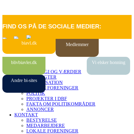
FIND OS PÅ DE SOCIALE MEDIER:
biavl.dk
Medlemmer
FORSIDE
blivbiavler.dk
Vi elsker honning
OM DBF
STRATEGI OG VÆRDIER
VEDTÆGTER
Andre bi-sites
ORGANISATION
LOKALE FORENINGER
POLITIK
PROJEKTER I DBF
FAKTA OM POLITIKOMRÅDER
ANNONCER
KONTAKT
BESTYRELSE
MEDARBEJDERE
LOKALE FORENINGER