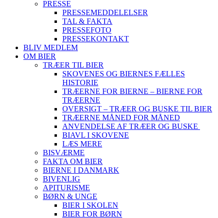
PRESSE
PRESSEMEDDELELSER
TAL & FAKTA
PRESSEFOTO
PRESSEKONTAKT
BLIV MEDLEM
OM BIER
TRÆER TIL BIER
SKOVENES OG BIERNES FÆLLES
HISTORIE
TRÆERNE FOR BIERNE – BIERNE FOR
TRÆERNE
OVERSIGT – TRÆER OG BUSKE TIL BIER
TRÆERNE MÅNED FOR MÅNED
ANVENDELSE AF TRÆER OG BUSKE
BIAVL I SKOVENE
LÆS MERE
BISVÆRME
FAKTA OM BIER
BIERNE I DANMARK
BIVENLIG
APITURISME
BØRN & UNGE
BIER I SKOLEN
BIER FOR BØRN