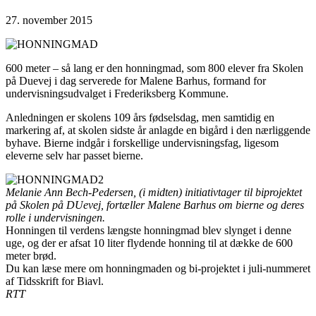
27. november 2015
600 meter – så lang er den honningmad, som 800 elever fra Skolen
på Duevej i dag serverede for Malene Barhus, formand for
undervisningsudvalget i Frederiksberg Kommune.
Anledningen er skolens 109 års fødselsdag, men samtidig en
markering af, at skolen sidste år anlagde en bigård i den nærliggende
byhave. Bierne indgår i forskellige undervisningsfag, ligesom
eleverne selv har passet bierne.
Melanie Ann Bech-Pedersen, (i midten) initiativtager til biprojektet
på Skolen på DUevej, fortæller Malene Barhus om bierne og deres
rolle i undervisningen.
Honningen til verdens længste honningmad blev slynget i denne
uge, og der er afsat 10 liter flydende honning til at dække de 600
meter brød.
Du kan læse mere om honningmaden og bi-projektet i juli-nummeret
af Tidsskrift for Biavl.
RTT