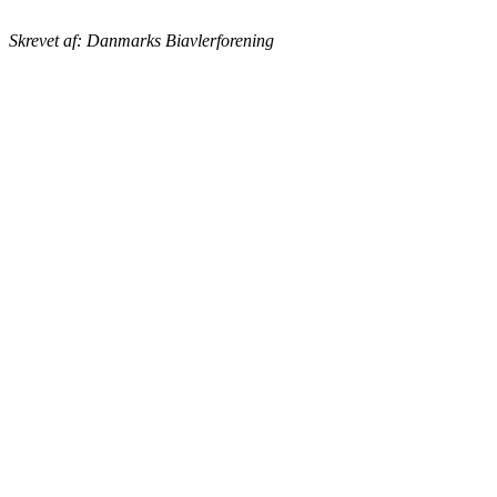
Skrevet af: Danmarks Biavlerforening
BIAVLERNES FORENING
Danmarks Biavlerforening repræsenterer 6000 biavlere, som
arbejder for bierne og bestøvningen i Danmark.
Få mere information om medlemskab her
Cookiepolitik
DANMARKS BIAVLERFORENING
Fulbyvej 15
4180 Sorø
E-mail:
dansk@biavl.dk
Telefontider man-tor: 9.00-14.00
Tlf. 57 86 54 70