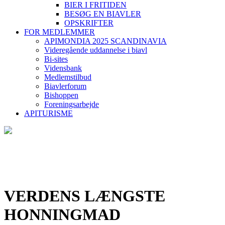
BIER I FRITIDEN
BESØG EN BIAVLER
OPSKRIFTER
FOR MEDLEMMER
APIMONDIA 2025 SCANDINAVIA
Videregående uddannelse i biavl
Bi-sites
Vidensbank
Medlemstilbud
Biavlerforum
Bishoppen
Foreningsarbejde
APITURISME
VERDENS LÆNGSTE
HONNINGMAD