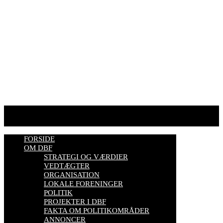
HJEMMESIDER OM BIER
biavl, vi elsker honning, bliv biavler, stadekort, honningmeter,
varroa, bisygdom, økobiavl, bestøverportalen, biavl på Youtube,
biavlskursus.
Se mere her
FORSIDE
OM DBF
STRATEGI OG VÆRDIER
VEDTÆGTER
ORGANISATION
LOKALE FORENINGER
POLITIK
PROJEKTER I DBF
FAKTA OM POLITIKOMRÅDER
ANNONCER