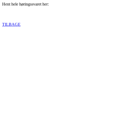
Hent hele høringssvaret her:
TILBAGE
BIAVLERNES FORENING
Danmarks Biavlerforening repræsenterer 6000 biavlere, som arbejder
Få mere information om medlemskab her
Cookiepolitik
DANMARKS BIAVLERFORENING
Fulbyvej 15
4180 Sorø
E-mail:
dansk@biavl.dk