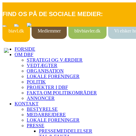
FIND OS PÅ DE SOCIALE MEDIER:
biavl.dk
Medlemmer
blivbiavler.dk
Vi elsker 
FORSIDE
OM DBF
STRATEGI OG VÆRDIER
VEDTÆGTER
ORGANISATION
LOKALE FORENINGER
POLITIK
PROJEKTER I DBF
FAKTA OM POLITIKOMRÅDER
ANNONCER
KONTAKT
BESTYRELSE
MEDARBEJDERE
LOKALE FORENINGER
PRESSE
PRESSEMEDDELELSER