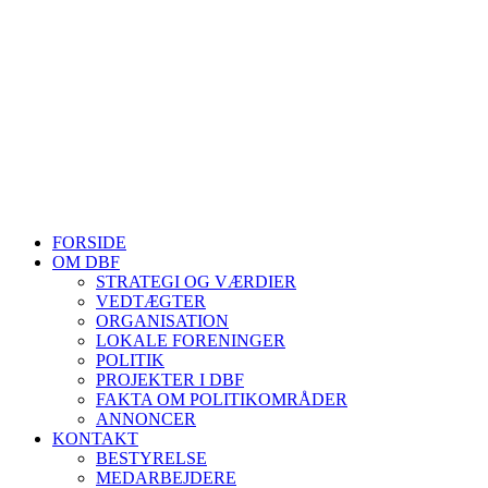
Telefontider man-tor: 9.00-14.00
Tlf. 57 86 54 70
HJEMMESIDER OM BIER
biavl, vi elsker honning, bliv biavler, stadekort, honningmeter, varro
Se mere her
FORSIDE
OM DBF
STRATEGI OG VÆRDIER
VEDTÆGTER
ORGANISATION
LOKALE FORENINGER
POLITIK
PROJEKTER I DBF
FAKTA OM POLITIKOMRÅDER
ANNONCER
KONTAKT
BESTYRELSE
MEDARBEJDERE