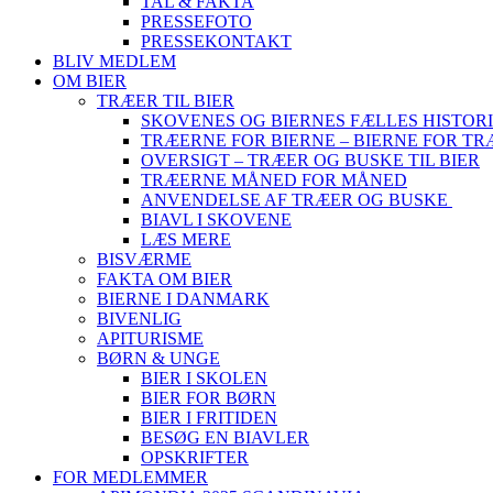
TAL & FAKTA
PRESSEFOTO
PRESSEKONTAKT
BLIV MEDLEM
OM BIER
TRÆER TIL BIER
SKOVENES OG BIERNES FÆLLES HISTOR
TRÆERNE FOR BIERNE – BIERNE FOR T
OVERSIGT – TRÆER OG BUSKE TIL BIER
TRÆERNE MÅNED FOR MÅNED
ANVENDELSE AF TRÆER OG BUSKE
BIAVL I SKOVENE
LÆS MERE
BISVÆRME
FAKTA OM BIER
BIERNE I DANMARK
BIVENLIG
APITURISME
BØRN & UNGE
BIER I SKOLEN
BIER FOR BØRN
BIER I FRITIDEN
BESØG EN BIAVLER
OPSKRIFTER
FOR MEDLEMMER