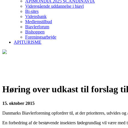
APIMONDIA 2025 SCANDINAVIA
Videregående uddannelse i biavl
Bi-sites
Vidensbank
Medlemstilbud
Biavlerforum
Bishoppen
Foreningsarbejde
APITURISME
Høring over udkast til forslag t
15. oktober 2015
Danmarks Biavlerforening opfordrer til, at der prioriteres, udvides o
En forbedring af de bestøvende insekters fødegrundlag vil være med ti