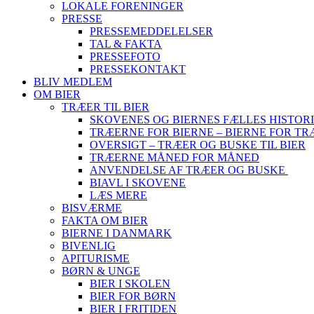
LOKALE FORENINGER
PRESSE
PRESSEMEDDELELSER
TAL & FAKTA
PRESSEFOTO
PRESSEKONTAKT
BLIV MEDLEM
OM BIER
TRÆER TIL BIER
SKOVENES OG BIERNES FÆLLES HISTOR
TRÆERNE FOR BIERNE – BIERNE FOR T
OVERSIGT – TRÆER OG BUSKE TIL BIER
TRÆERNE MÅNED FOR MÅNED
ANVENDELSE AF TRÆER OG BUSKE
BIAVL I SKOVENE
LÆS MERE
BISVÆRME
FAKTA OM BIER
BIERNE I DANMARK
BIVENLIG
APITURISME
BØRN & UNGE
BIER I SKOLEN
BIER FOR BØRN
BIER I FRITIDEN