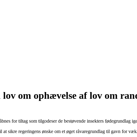
il lov om ophævelse af lov om ra
g åbnes for tiltag som tilgodeser de bestøvende insekters fødegrundlag 
l at sikre regeringens ønske om et øget råvaregrundlag til gavn for væk