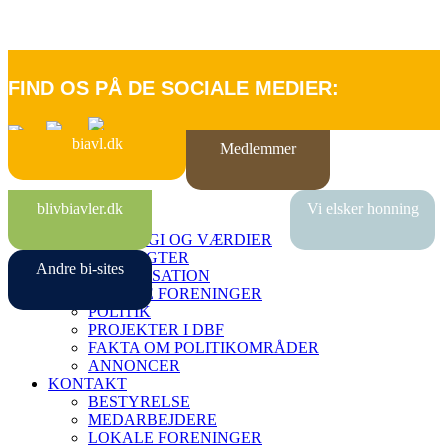
FIND OS PÅ DE SOCIALE MEDIER:
biavl.dk
Medlemmer
FORSIDE
blivbiavler.dk
Vi elsker honning
OM DBF
STRATEGI OG VÆRDIER
VEDTÆGTER
Andre bi-sites
ORGANISATION
LOKALE FORENINGER
POLITIK
PROJEKTER I DBF
FAKTA OM POLITIKOMRÅDER
ANNONCER
KONTAKT
BESTYRELSE
MEDARBEJDERE
LOKALE FORENINGER