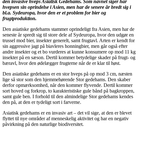
den invasive hveps Asiatisk Gedehams. Som navnet siger har
hvepsen sin oprindelse i Asien, men har de senere år bredt sig i
bl.a. Sydeuropa, hvor den er et problem for bier og
frugtproduktion.
Den asiatiske gedehams stammer oprindeligt fra Asien, men har de
seneste år spredt sig til store dele af Sydeuropa, hvor den udgør en
trussel mod bier, insekter generelt, samt frugtavl. Arten er kendt for
sin aggressive jagt på biavleres honningbier, men går også efter
andre insekter og et bo vurderes at kunne konsumere op mod 11 kg
insekter på en sæson. Dertil kommer betydelige skader på frugt- og
bæravl, hvor den ødelægger frugterne når de er klar til høst.
Den asiatiske gedehams er en stor hveps på op mod 3 cm, næsten
lige så stor som den hjemmehørende Stor gedehams. Den skaber
derfor opmærksomhed, når den kommer flyvende. Dertil kommer
sort hoved og forkrop, to karakteristiske gule bånd på bagkroppen,
samt gule ben. I forhold til den almindelige Stor gedehams kendes
den på, at den er tydeligt sort i farverne.
Asiatisk gedehams er en invasiv art – det vil sige, at den er blevet
flyttet til nye områder af menneskelig aktivitet og har en negativ
påvirkning på den naturlige biodiversitet.