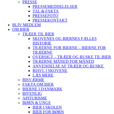
PRESSE
PRESSEMEDDELELSER
TAL & FAKTA
PRESSEFOTO
PRESSEKONTAKT
BLIV MEDLEM
OM BIER
TRÆER TIL BIER
SKOVENES OG BIERNES FÆLLES
HISTORIE
TRÆERNE FOR BIERNE – BIERNE FOR
TRÆERNE
OVERSIGT – TRÆER OG BUSKE TIL BIER
TRÆERNE MÅNED FOR MÅNED
ANVENDELSE AF TRÆER OG BUSKE
BIAVL I SKOVENE
LÆS MERE
BISVÆRME
FAKTA OM BIER
BIERNE I DANMARK
BIVENLIG
APITURISME
BØRN & UNGE
BIER I SKOLEN
BIER FOR BØRN