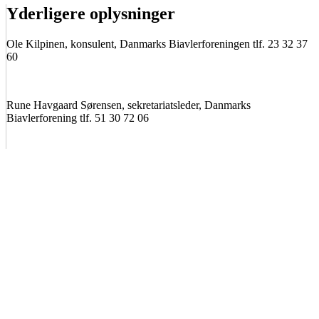
Yderligere oplysninger
Ole Kilpinen, konsulent, Danmarks Biavlerforeningen tlf. 23 32 37
60
Rune Havgaard Sørensen, sekretariatsleder, Danmarks
Biavlerforening tlf. 51 30 72 06
BIAVLERNES FORENING
Danmarks Biavlerforening repræsenterer 6000 biavlere, som
arbejder for bierne og bestøvningen i Danmark.
Få mere information om medlemskab her
Cookiepolitik