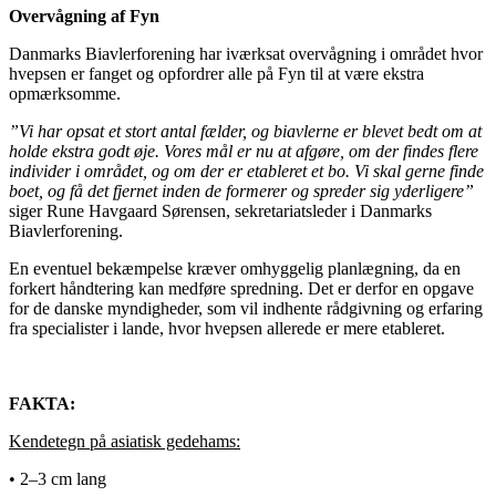
Overvågning af Fyn
Danmarks Biavlerforening har iværksat overvågning i området hvor
hvepsen er fanget og opfordrer alle på Fyn til at være ekstra
opmærksomme.
”Vi har opsat et stort antal fælder, og biavlerne er blevet bedt om at
holde ekstra godt øje. Vores mål er nu at afgøre, om der findes flere
individer i området, og om der er etableret et bo. Vi skal gerne finde
boet, og få det fjernet inden de formerer og spreder sig yderligere”
siger Rune Havgaard Sørensen, sekretariatsleder i Danmarks
Biavlerforening.
En eventuel bekæmpelse kræver omhyggelig planlægning, da en
forkert håndtering kan medføre spredning. Det er derfor en opgave
for de danske myndigheder, som vil indhente rådgivning og erfaring
fra specialister i lande, hvor hvepsen allerede er mere etableret.
FAKTA:
Kendetegn på asiatisk gedehams:
• 2–3 cm lang