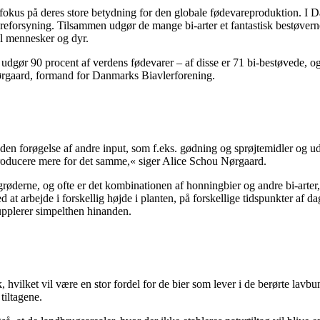
kus på deres store betydning for den globale fødevareproduktion. I Danma
eforsyning. Tilsammen udgør de mange bi-arter et fantastisk bestøverne
til mennesker og dyr.
udgør 90 procent af verdens fødevarer – af disse er 71 bi-bestøvede, og
Nørgaard, formand for Danmarks Biavlerforening.
uden forøgelse af andre input, som f.eks. gødning og sprøjtemidler og ud
producere mere for det samme,« siger Alice Schou Nørgaard.
afgrøderne, og ofte er det kombinationen af honningbier og andre bi-arte
at arbejde i forskellig højde i planten, på forskellige tidspunkter af d
supplerer simpelthen hinanden.
vilket vil være en stor fordel for de bier som lever i de berørte lavbu
tiltagene.