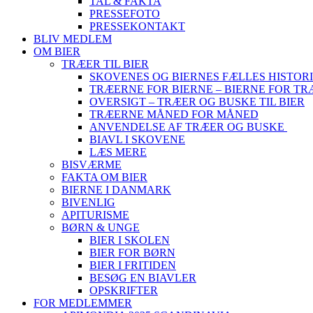
TAL & FAKTA
PRESSEFOTO
PRESSEKONTAKT
BLIV MEDLEM
OM BIER
TRÆER TIL BIER
SKOVENES OG BIERNES FÆLLES HISTOR
TRÆERNE FOR BIERNE – BIERNE FOR T
OVERSIGT – TRÆER OG BUSKE TIL BIER
TRÆERNE MÅNED FOR MÅNED
ANVENDELSE AF TRÆER OG BUSKE
BIAVL I SKOVENE
LÆS MERE
BISVÆRME
FAKTA OM BIER
BIERNE I DANMARK
BIVENLIG
APITURISME
BØRN & UNGE
BIER I SKOLEN
BIER FOR BØRN
BIER I FRITIDEN
BESØG EN BIAVLER
OPSKRIFTER
FOR MEDLEMMER