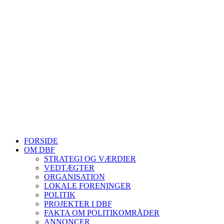
4180 Sorø
E-mail:
dansk@biavl.dk
Telefontider man-tor: 9.00-14.00
Tlf. 57 86 54 70
HJEMMESIDER OM BIER
biavl, vi elsker honning, bliv biavler, stadekort, honningmeter, varro
Se mere her
FORSIDE
OM DBF
STRATEGI OG VÆRDIER
VEDTÆGTER
ORGANISATION
LOKALE FORENINGER
POLITIK
PROJEKTER I DBF
FAKTA OM POLITIKOMRÅDER
ANNONCER