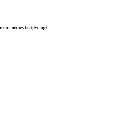
re om biernes bestøvning?
 for bierne og bestøvningen i Danmark.