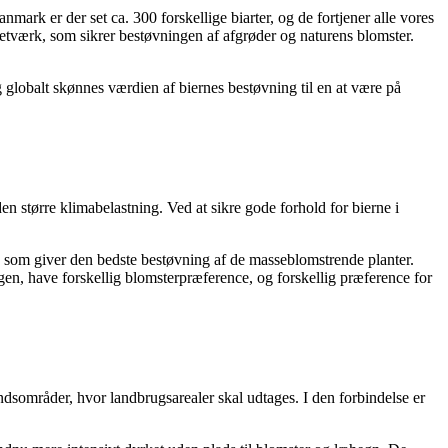
rk er der set ca. 300 forskellige biarter, og de fortjener alle vores
tværk, som sikrer bestøvningen af afgrøder og naturens blomster.
 globalt skønnes værdien af biernes bestøvning til en at være på
en større klimabelastning. Ved at sikre gode forhold for bierne i
r, som giver den bedste bestøvning af de masseblomstrende planter.
agen, have forskellig blomsterpræference, og forskellig præference for
ndsområder, hvor landbrugsarealer skal udtages. I den forbindelse er