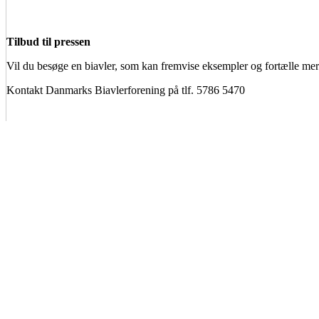
Tilbud til pressen
Vil du besøge en biavler, som kan fremvise eksempler og fortælle me
Kontakt Danmarks Biavlerforening på tlf. 5786 5470
BIAVLERNES FORENING
Danmarks Biavlerforening repræsenterer 6000 biavlere, som arbejder
Få mere information om medlemskab her
Cookiepolitik
DANMARKS BIAVLERFORENING
Fulbyvej 15