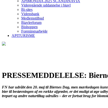
APIMONDIA 2025 SCANDINAVIA
Videregående uddannelse i biavl
Bi-sites
Vidensbank
Medlemstilbud
Biavlerforum
Bishoppen
Foreningsarbejde
APITURISME
PRESSEMEDDELELSE: Biernes 
FN har udråbt den 20. maj til Biernes Dag, men mærkedagen kunne o
bier til bestøvningen af en række afgrøder, er det muligt at øge udby
trepart og andre naturtiltag udrulles – der er fortsat brug for blo