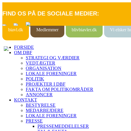
FIND OS PÅ DE SOCIALE MEDIER:
biavl.dk
Medlemmer
blivbiavler.dk
Vi elsker 
FORSIDE
OM DBF
STRATEGI OG VÆRDIER
VEDTÆGTER
ORGANISATION
LOKALE FORENINGER
POLITIK
PROJEKTER I DBF
FAKTA OM POLITIKOMRÅDER
ANNONCER
KONTAKT
BESTYRELSE
MEDARBEJDERE
LOKALE FORENINGER
PRESSE
PRESSEMEDDELELSER