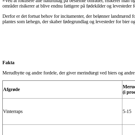
»Ved at fokusere alle naturtiltag på bestemte områder, risikerer man og
områder risikerer at blive endnu fattigere på fødekilder og levesteder
Derfor er det fortsat behov for incitamenter, der belønner landmænd f
plantes som læhegn, der skaber fødegrundlag og levesteder for bier o
Fakta
Merudbytte og andre fordele, der giver merindtægt ved biers og andre 
Merud
Afgrøde
(i pro
Vinterraps
5-15