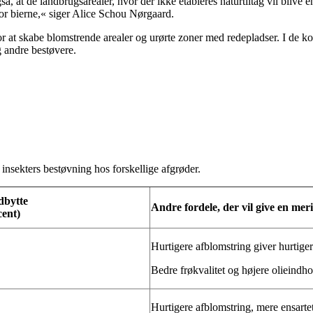
så, at de landbrugsarealer, hvor der ikke etableres naturtiltag vil blive
 for bierne,« siger Alice Schou Nørgaard.
or at skabe blomstrende arealer og urørte zoner med redepladser. I de ko
g andre bestøvere.
insekters bestøvning hos forskellige afgrøder.
bytte
Andre fordele, der vil give en me
cent)
Hurtigere afblomstring giver hurtige
Bedre frøkvalitet og højere olieindhol
Hurtigere afblomstring, mere ensarte