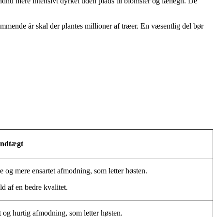
 endnu mere intensivt dyrket uden plads til blomster og læhegn. De
mmende år skal der plantes millioner af træer. En væsentlig del bør
rindtægt
re og mere ensartet afmodning, som letter høsten.
d af en bedre kvalitet.
t og hurtig afmodning, som letter høsten.