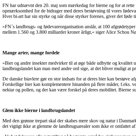
FN har udnævnt den 20. maj som mærkedag for bierne og for at rette fo
opmærksomhed for de bidrager med deres bestøvning til vores fødevar
Hver bi-art har sin styrke og når disse styrker forenes, giver det føde 
»FN´s landbrugs- og fødevareorganisation anslår, at 100 afgrødetyper 
mellem 1.560 og 3.800 milliarder kroner årligt,« siger Alice Schou 
Mange arter, mange fordele
»Bier og andre insekter medvirker til at øge både udbytte og kvalitet 
landbrugslandet kan man med andre ord sige, at det bliver muligt at 
De danske biavlere gør en stor indsats for at deres bier kan bestøve 
Forskellige bier kan komplementere hinanden på flere måder, f.eks. ved 
nektar og pollen, og der kan være forskel på deres mobilitet. Bierne 
Glem ikke bierne i landbrugslandet
Med den grønne trepart skal der skabes mere skov og natur i Danmark, h
det vigtigt ikke at glemme de landbrugsarealer som ikke er omfattet af 