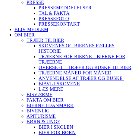
PRESSE
PRESSEMEDDELELSER
TAL & FAKTA
PRESSEFOTO
PRESSEKONTAKT
BLIV MEDLEM
OM BIER
TRÆER TIL BIER
SKOVENES OG BIERNES FÆLLES
HISTORIE
TRÆERNE FOR BIERNE – BIERNE FOR
TRÆERNE
OVERSIGT – TRÆER OG BUSKE TIL BIER
TRÆERNE MÅNED FOR MÅNED
ANVENDELSE AF TRÆER OG BUSKE
BIAVL I SKOVENE
LÆS MERE
BISVÆRME
FAKTA OM BIER
BIERNE I DANMARK
BIVENLIG
APITURISME
BØRN & UNGE
BIER I SKOLEN
BIER FOR BØRN