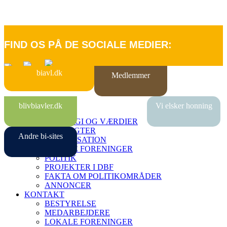
FIND OS PÅ DE SOCIALE MEDIER:
biavl.dk
Medlemmer
FORSIDE
blivbiavler.dk
Vi elsker honning
OM DBF
STRATEGI OG VÆRDIER
VEDTÆGTER
Andre bi-sites
ORGANISATION
LOKALE FORENINGER
POLITIK
PROJEKTER I DBF
FAKTA OM POLITIKOMRÅDER
ANNONCER
KONTAKT
BESTYRELSE
MEDARBEJDERE
LOKALE FORENINGER