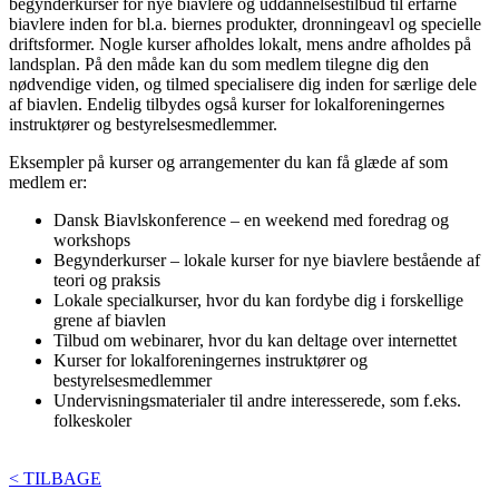
begynderkurser for nye biavlere og uddannelsestilbud til erfarne
biavlere inden for bl.a. biernes produkter, dronningeavl og specielle
driftsformer. Nogle kurser afholdes lokalt, mens andre afholdes på
landsplan. På den måde kan du som medlem tilegne dig den
nødvendige viden, og tilmed specialisere dig inden for særlige dele
af biavlen. Endelig tilbydes også kurser for lokalforeningernes
instruktører og bestyrelsesmedlemmer.
Eksempler på kurser og arrangementer du kan få glæde af som
medlem er:
Dansk Biavlskonference – en weekend med foredrag og
workshops
Begynderkurser – lokale kurser for nye biavlere bestående af
teori og praksis
Lokale specialkurser, hvor du kan fordybe dig i forskellige
grene af biavlen
Tilbud om webinarer, hvor du kan deltage over internettet
Kurser for lokalforeningernes instruktører og
bestyrelsesmedlemmer
Undervisningsmaterialer til andre interesserede, som f.eks.
folkeskoler
< TILBAGE