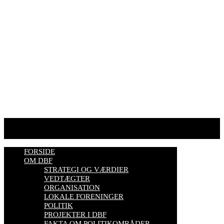
Tlf. 57 86 54 70
HJEMMESIDER OM BIER
biavl, vi elsker honning, bliv biavler, stadekort, honningmeter,
varroa, bisygdom, økobiavl, bestøverportalen, biavl på Youtube,
biavlskursus.
Se mere her
FORSIDE
OM DBF
STRATEGI OG VÆRDIER
VEDTÆGTER
ORGANISATION
LOKALE FORENINGER
POLITIK
PROJEKTER I DBF
FAKTA OM POLITIKOMRÅDER