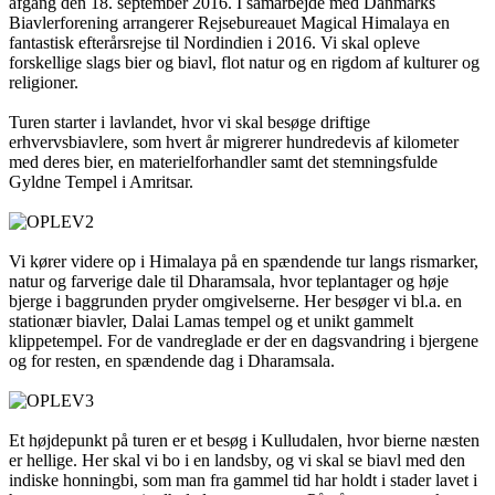
afgang den 18. september 2016. I samarbejde med Danmarks
Biavlerforening arrangerer Rejsebureauet Magical Himalaya en
fantastisk efterårsrejse til Nordindien i 2016. Vi skal opleve
forskellige slags bier og biavl, flot natur og en rigdom af kulturer og
religioner.
Turen starter i lavlandet, hvor vi skal besøge driftige
erhvervsbiavlere, som hvert år migrerer hundredevis af kilometer
med deres bier, en materielforhandler samt det stemningsfulde
Gyldne Tempel i Amritsar.
Vi kører videre op i Himalaya på en spændende tur langs rismarker,
natur og farverige dale til Dharamsala, hvor teplantager og høje
bjerge i baggrunden pryder omgivelserne. Her besøger vi bl.a. en
stationær biavler, Dalai Lamas tempel og et unikt gammelt
klippetempel. For de vandreglade er der en dagsvandring i bjergene
og for resten, en spændende dag i Dharamsala.
Et højdepunkt på turen er et besøg i Kulludalen, hvor bierne næsten
er hellige. Her skal vi bo i en landsby, og vi skal se biavl med den
indiske honningbi, som man fra gammel tid har holdt i stader lavet i