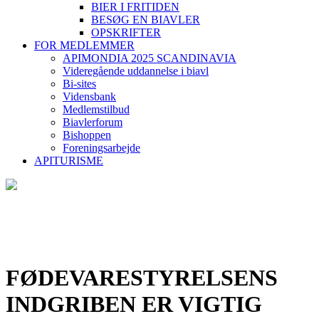
BIER I FRITIDEN
BESØG EN BIAVLER
OPSKRIFTER
FOR MEDLEMMER
APIMONDIA 2025 SCANDINAVIA
Videregående uddannelse i biavl
Bi-sites
Vidensbank
Medlemstilbud
Biavlerforum
Bishoppen
Foreningsarbejde
APITURISME
FØDEVARESTYRELSENS
INDGRIBEN ER VIGTIG