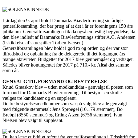
Lørdag den 9. april holdt Danmarks Biavlerforening sin årlige
generalforsamling, der bar præg af at det i år er foreningens 150 års
jubilæum. Generalforsamlingen fik da også en festlig begyndelse, da
den blev indledt af Danmarks Biavlerforenings stifter A.C. Andersen
(i skikkelse af skuespiller Torben Iversen).
Generalforsamlingen blev holdt i god ro og orden og der var stor
tilfredshed og opbakning fra de delegerede til det forgangne års
mange aktiviteter. Budgettet for 2017 blev gennemgået og vedtaget.
Således bliver kontingentet for 2017 på 710,- kr. Altså det samme
som i år.
GENVALG TIL FORMAND OG BESTYRELSE
Knud Graaskov blev – uden modkandidat - genvalgt til posten som
formand for Danmarks Biavlerforening. Til bestyrelsen skulle
vælges tre kandidater og en suppleant.
De tre bestyrelsesmedlemmer som var på valg blev alle genvalgt
med følgende stemmetal: Jens Sproegel (10.179 stemmer), Bo
Brebøl (8550 stemmer) og Erling Atzen (6756 stemmer). Ivan
Nielsen blev valgt til suppleant.
Du kan læse et fyldigt referat fra generalforsamlingen i Tidsskrift for