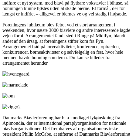
indføre et nyt system, med biavl på flytbare vokstavler i bihuse, så
honningen kunne høstes uden at skade bierne. Et formål, der for
længst er indfriet – alligevel er biernes ve og vel stadig i højsæde.
Foreningens jubilæum blev fejret ved et stort arrangement i
weekenden, hvor næste 3000 biavlere og andre interesserede lagde
vejen forbi. Arrangementet fandt sted i Ringe på Midtfyn, blandt
andet af den årsag, at foreningens stifter kom fra Fyn.
Arrangementet bød på torveaktiviteter, konference, optræden,
konkurrencer, børneaktiviteter og selvfølgelig en fest, hvor hele
menuen havde honning som tema. Du kan se billeder fra
arrangementet herunder.
Danmarks Biavlerforening har bl.a. modtaget lykønskning fra
Apimondia, der er international paraplyorganisation for nationale
biavlsorganisationer. Det fremhæves af organisationens irske
præsident Philip McCabe, at stifterne af Danmarks Biavlerforening