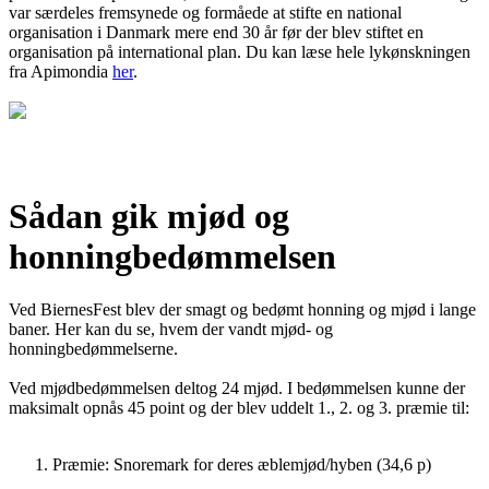
var særdeles fremsynede og formåede at stifte en national
organisation i Danmark mere end 30 år før der blev stiftet en
organisation på international plan. Du kan læse hele lykønskningen
fra Apimondia
her
.
Sådan gik mjød og
honningbedømmelsen
Ved BiernesFest blev der smagt og bedømt honning og mjød i lange
baner. Her kan du se, hvem der vandt mjød- og
honningbedømmelserne.
Ved mjødbedømmelsen deltog 24 mjød. I bedømmelsen kunne der
maksimalt opnås 45 point og der blev uddelt 1., 2. og 3. præmie til:
Præmie: Snoremark for deres æblemjød/hyben (34,6 p)