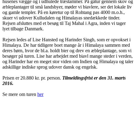
husenes vægge og i udhulede træstammer. På gåtur gennem skov og
æbleplantager til små landsbyer, møder vi biavlere, ser det lokale liv
og gamle templer. På en køretur op til Rohtang pas 4000 m.o.h.,
skuer vi udover Kulludalen og Himalayas snedækkede tinder.
Rejsen afsluttes med et besøg til Taj Mahal i Agra, inden vi tager
lyet tilbage Danmark.
Rejsen ledes af Lise Hansted og Harinder Singh, som er opvokset i
Himalaya. De har tidligere boet mange år i Himalaya sammen med
deres børn, hvor de bl.a. holdt bier og drev en æbleplantage, som vi
besøger på turen. Lise har arbejdet med biavl mange steder i verden,
og Harinder har en meget stor viden om Indien og Himalaya og taler
adskillige indiske sprog udover dansk og engelsk.
Prisen er 20.880 kr. pr. person.
Tilmeldingsfrist er den 31. marts
2016.
Se mere om turen
her