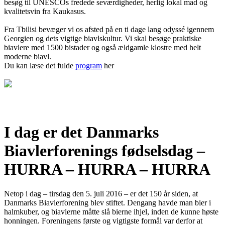
besøg til UNESCOs fredede seværdigheder, herlig lokal mad og
kvalitetsvin fra Kaukasus.
Fra Tbilisi bevæger vi os afsted på en ti dage lang odyssé igennem
Georgien og dets vigtige biavlskultur. Vi skal besøge praktiske
biavlere med 1500 bistader og også ældgamle klostre med helt
moderne biavl.
Du kan læse det fulde
program
her
I dag er det Danmarks
Biavlerforenings fødselsdag –
HURRA – HURRA – HURRA
Netop i dag – tirsdag den 5. juli 2016 – er det 150 år siden, at
Danmarks Biavlerforening blev stiftet. Dengang havde man bier i
halmkuber, og biavlerne måtte slå bierne ihjel, inden de kunne høste
honningen. Foreningens første og vigtigste formål var derfor at