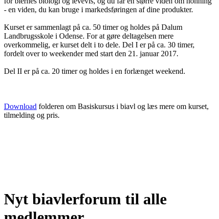
for biernes biologi og levevis, og du får en større viden om honning
- en viden, du kan bruge i markedsføringen af dine produkter.
Kurset er sammenlagt på ca. 50 timer og holdes på Dalum
Landbrugsskole i Odense. For at gøre deltagelsen mere
overkommelig, er kurset delt i to dele. Del I er på ca. 30 timer,
fordelt over to weekender med start den 21. januar 2017.
Del II er på ca. 20 timer og holdes i en forlænget weekend.
Download
folderen om Basiskursus i biavl og læs mere om kurset,
tilmelding og pris.
Nyt biavlerforum til alle
medlemmer