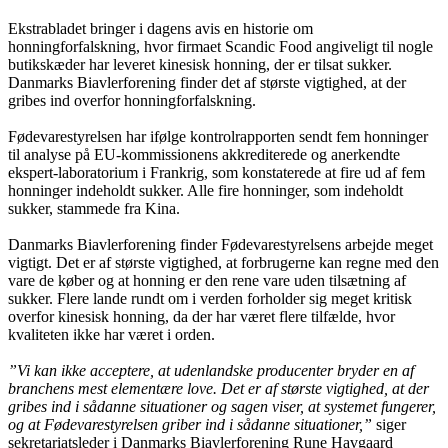
Ekstrabladet bringer i dagens avis en historie om
honningforfalskning, hvor firmaet Scandic Food angiveligt til nogle
butikskæder har leveret kinesisk honning, der er tilsat sukker.
Danmarks Biavlerforening finder det af største vigtighed, at der
gribes ind overfor honningforfalskning.
Fødevarestyrelsen har ifølge kontrolrapporten sendt fem honninger
til analyse på EU-kommissionens akkrediterede og anerkendte
ekspert-laboratorium i Frankrig, som konstaterede at fire ud af fem
honninger indeholdt sukker. Alle fire honninger, som indeholdt
sukker, stammede fra Kina.
Danmarks Biavlerforening finder Fødevarestyrelsens arbejde meget
vigtigt. Det er af største vigtighed, at forbrugerne kan regne med den
vare de køber og at honning er den rene vare uden tilsætning af
sukker. Flere lande rundt om i verden forholder sig meget kritisk
overfor kinesisk honning, da der har været flere tilfælde, hvor
kvaliteten ikke har været i orden.
”Vi kan ikke acceptere, at udenlandske producenter bryder en af
branchens mest elementære love. Det er af største vigtighed, at der
gribes ind i sådanne situationer og sagen viser, at systemet fungerer,
og at Fødevarestyrelsen griber ind i sådanne situationer,”
siger
sekretariatsleder i Danmarks Biavlerforening Rune Havgaard