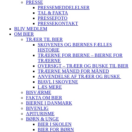
PRESSE
PRESSEMEDDELELSER
TAL & FAKTA
PRESSEFOTO
PRESSEKONTAKT
BLIV MEDLEM
OM BIER
TRÆER TIL BIER
SKOVENES OG BIERNES FÆLLES
HISTORIE
TRÆERNE FOR BIERNE – BIERNE FOR
TRÆERNE
OVERSIGT – TRÆER OG BUSKE TIL BIER
TRÆERNE MÅNED FOR MÅNED
ANVENDELSE AF TRÆER OG BUSKE
BIAVL I SKOVENE
LÆS MERE
BISVÆRME
FAKTA OM BIER
BIERNE I DANMARK
BIVENLIG
APITURISME
BØRN & UNGE
BIER I SKOLEN
BIER FOR BØRN