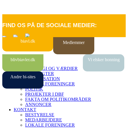
FIND OS PÅ DE SOCIALE MEDIER:
biavl.dk
Medlemmer
FORSIDE
blivbiavler.dk
Vi elsker honning
OM DBF
STRATEGI OG VÆRDIER
VEDTÆGTER
Andre bi-sites
ORGANISATION
LOKALE FORENINGER
POLITIK
PROJEKTER I DBF
FAKTA OM POLITIKOMRÅDER
ANNONCER
KONTAKT
BESTYRELSE
MEDARBEJDERE
LOKALE FORENINGER