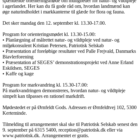
spændende orienteringsmøde om muligheder for natur- og vildtpleje
i agerlandet. Her kan du få gode råd om, hvordan landmænd kan
øge naturindholdet i markkanterne til glæde for flora og fauna.
Det sker mandag den 12. september kl. 13.30-17.00.
Program for orienteringsmødet kl. 13.30-15.00:
• Planlægning af målrettet natur- og vildtpleje ved natur- og
miljøkonsulent Kristian Petersen, Patriotisk Selskab
• Præsentation af foreløbige resultater ved Palle Frejvald, Danmarks
Biavlerforening
• Præsentation af SEGES’ demonstrationsprojekt ved Anne Erland
Eskildsen, SEGES
• Kaffe og kage
Program for markvandring kl. 15.30-17.00:
På markvandringen demonstreres, hvordan natur- og vildtpleje
simpelt kan tilpasses en rationel markdrift.
Mødestedet er på Ørnfeldt Gods. Adressen er Ørnfeldtvej 102, 5300
Kerteminde.
Tilmelding til arrangementet skal ske til Patriotisk Selskab senest den
9. september på 6315 5400, reception@patriotisk.dk eller via
www.patriotisk.dk. Arrangementet er gratis.