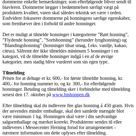
dommerne enkelte bemærkninger, som efterfølgende bliver sendt til
biavleren. Dommerne lægger i bedømmelsen særligt vægt på
produktets kvalitet, varen skal således teknisk set være i orden.
Endvidere fokuserer dommerne på honningens særlige egenskaber,
som fremhæver den i forhold til andre honninger.
Det er muligt at tilmelde honninger i kategorierne ”Rørt honning”,
”Flydende honning”, ”Sortshonning” (herunder lynghonning) og
”Blandingshonning” (honninger tilsat smag, f.eks. vanilje, kakao,
citrus). Såfremt der ikke tilmeldes minimum 5 honninger i en
kategori, vil de tilmeldte honninger indgå i en af de øvrige
kategorier, men stadig blive vurderet som sin egen type.
Tilmelding
Prisen for at deltage er kr. 600,- for første tilmeldte honning, kr.
400,- for honning nummer to, og kr. 300,- for efterfølgende
honninger. Betaling og tilmelding sker i forbindelse med tilmelding
senest den 17. oktober på
www.bishoppen.dk
Efter tilmelding skal du indlevere fire glas honning á 450 gram. Hvis
der anvendes mindre emballage, skal den samlede mængde blot
være minimum 1 kg. Honningen skal være i din sædvanlige
salgsemballage og mærket korrekt. Produkterne sendes til eller
indleveres i Messecenter Herning forud for arrangementet –
nærmere information om dette oplyses efter tilmelding.