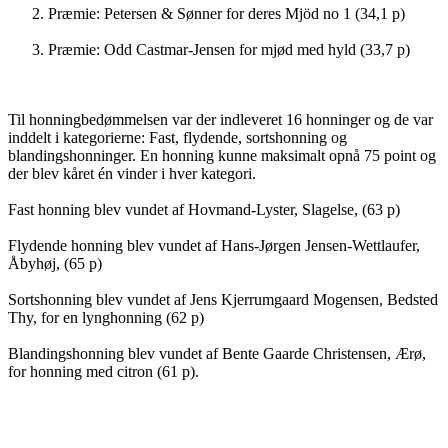
Præmie: Petersen & Sønner for deres Mjöd no 1 (34,1 p)
Præmie: Odd Castmar-Jensen for mjød med hyld (33,7 p)
Til honningbedømmelsen var der indleveret 16 honninger og de var
inddelt i kategorierne: Fast, flydende, sortshonning og
blandingshonninger. En honning kunne maksimalt opnå 75 point og
der blev kåret én vinder i hver kategori.
Fast honning blev vundet af Hovmand-Lyster, Slagelse, (63 p)
Flydende honning blev vundet af Hans-Jørgen Jensen-Wettlaufer,
Åbyhøj, (65 p)
Sortshonning blev vundet af Jens Kjerrumgaard Mogensen, Bedsted
Thy, for en lynghonning (62 p)
Blandingshonning blev vundet af Bente Gaarde Christensen, Ærø,
for honning med citron (61 p).