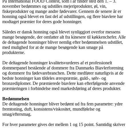
På International FOOD Contest, som i år finder sted den 1. – 3.
november bedømmes og udstilles mejeriprodukter, øl, vin,
fiskeprodukter og mange andre fødevarer. Gennem de senere år er
honning også blevet en fast del af udstillingen, og flere biavlere har
modtaget præmier for deres gode honninger.
Således er dansk honning også blevet synliggjort overfor messens
mange besøgende, der omfatter alt fra kinesere til køkkenchefer. Alle
de deltagende honninger bliver nemlig efter bedømmelsen udstillet,
med mulighed for at de mange besøgende kan smage på
produkterne.
De deltagende honninger kvalitetsvurderes af et professionelt
dommerpanel bestående af dommere fra Danmarks Biavlerforening
og dommere fra fødevarebranchen. Dette medfører naturligvis at de
bedste honninger kan tildeles ærespræmie, guld-, sølv- og
bronzediplomer. De præmierede biavlere kan efterfølgende anvende
præmieringen i forbindelse med markedsføring af deres produkter.
Bedømmelsen
De deltagende honninger bliver bedømt ud fra fem parametre: ydre
fremtoning, duft, konsistens/viskositet, mundfølelse og
smag/eftersmag.
For hver parameter gives der mellem 1 og 15 point. Samtidig skriver