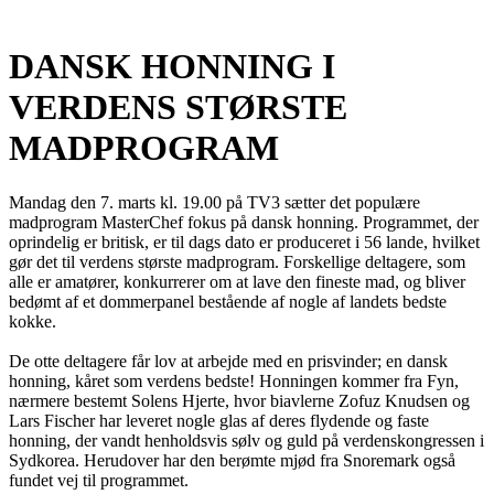
DANSK HONNING I
VERDENS STØRSTE
MADPROGRAM
Mandag den 7. marts kl. 19.00 på TV3 sætter det populære
madprogram MasterChef fokus på dansk honning. Programmet, der
oprindelig er britisk, er til dags dato er produceret i 56 lande, hvilket
gør det til verdens største madprogram. Forskellige deltagere, som
alle er amatører, konkurrerer om at lave den fineste mad, og bliver
bedømt af et dommerpanel bestående af nogle af landets bedste
kokke.
De otte deltagere får lov at arbejde med en prisvinder; en dansk
honning, kåret som verdens bedste! Honningen kommer fra Fyn,
nærmere bestemt Solens Hjerte, hvor biavlerne Zofuz Knudsen og
Lars Fischer har leveret nogle glas af deres flydende og faste
honning, der vandt henholdsvis sølv og guld på verdenskongressen i
Sydkorea. Herudover har den berømte mjød fra Snoremark også
fundet vej til programmet.