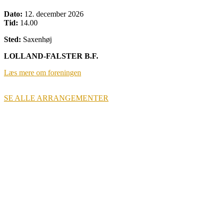
Dato:
12. december 2026
Tid:
14.00
Sted:
Saxenhøj
LOLLAND-FALSTER B.F.
Læs mere om foreningen
SE ALLE ARRANGEMENTER
BIAVLERNES FORENING
Danmarks Biavlerforening repræsenterer 6000 biavlere, som
arbejder for bierne og bestøvningen i Danmark.
Få mere information om medlemskab her
Cookiepolitik