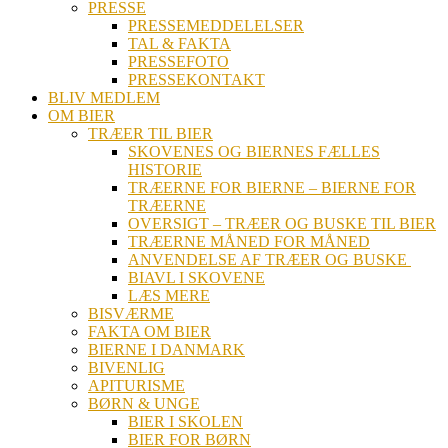
PRESSE
PRESSEMEDDELELSER
TAL & FAKTA
PRESSEFOTO
PRESSEKONTAKT
BLIV MEDLEM
OM BIER
TRÆER TIL BIER
SKOVENES OG BIERNES FÆLLES
HISTORIE
TRÆERNE FOR BIERNE – BIERNE FOR
TRÆERNE
OVERSIGT – TRÆER OG BUSKE TIL BIER
TRÆERNE MÅNED FOR MÅNED
ANVENDELSE AF TRÆER OG BUSKE
BIAVL I SKOVENE
LÆS MERE
BISVÆRME
FAKTA OM BIER
BIERNE I DANMARK
BIVENLIG
APITURISME
BØRN & UNGE
BIER I SKOLEN
BIER FOR BØRN