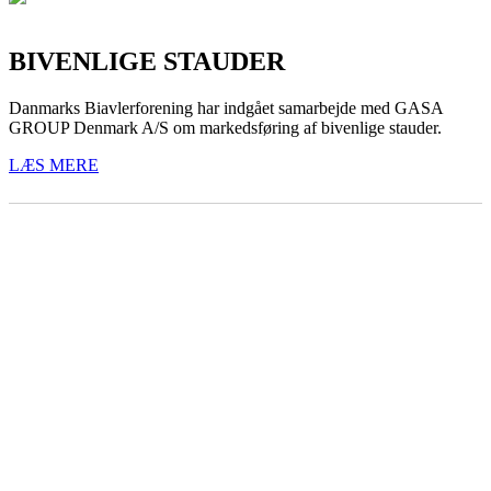
BIVENLIGE STAUDER
Danmarks Biavlerforening har indgået samarbejde med GASA
GROUP Denmark A/S om markedsføring af bivenlige stauder.
LÆS MERE
BIAVLERNES FORENING
Danmarks Biavlerforening repræsenterer 6000 biavlere, som
arbejder for bierne og bestøvningen i Danmark.
Få mere information om medlemskab her
Cookiepolitik