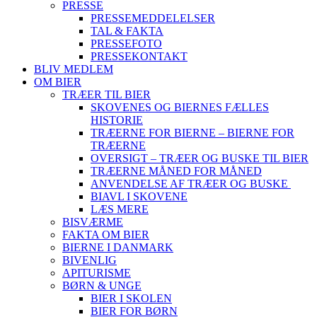
PRESSE
PRESSEMEDDELELSER
TAL & FAKTA
PRESSEFOTO
PRESSEKONTAKT
BLIV MEDLEM
OM BIER
TRÆER TIL BIER
SKOVENES OG BIERNES FÆLLES
HISTORIE
TRÆERNE FOR BIERNE – BIERNE FOR
TRÆERNE
OVERSIGT – TRÆER OG BUSKE TIL BIER
TRÆERNE MÅNED FOR MÅNED
ANVENDELSE AF TRÆER OG BUSKE
BIAVL I SKOVENE
LÆS MERE
BISVÆRME
FAKTA OM BIER
BIERNE I DANMARK
BIVENLIG
APITURISME
BØRN & UNGE
BIER I SKOLEN
BIER FOR BØRN