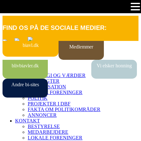
FIND OS PÅ DE SOCIALE MEDIER:
biavl.dk
Medlemmer
FORSIDE
blivbiavler.dk
Vi elsker honning
OM DBF
STRATEGI OG VÆRDIER
VEDTÆGTER
Andre bi-sites
ORGANISATION
LOKALE FORENINGER
POLITIK
PROJEKTER I DBF
FAKTA OM POLITIKOMRÅDER
ANNONCER
KONTAKT
BESTYRELSE
MEDARBEJDERE
LOKALE FORENINGER