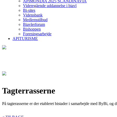
APIMONDIA 2025 SCANDINAVIA
Videregående uddannelse i biavl
Bi-sites
Vidensbank
Medlemstilbud
Biavlerforum
Bishoppen
Foreningsarbejde
APITURISME
Tagterrasserne
På tagterasserne er der etableret bistader i samarbejde med ByBi, og 