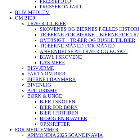
PRESSEFOTO
PRESSEKONTAKT
BLIV MEDLEM
OM BIER
TRÆER TIL BIER
SKOVENES OG BIERNES FÆLLES HISTOR
TRÆERNE FOR BIERNE – BIERNE FOR T
OVERSIGT – TRÆER OG BUSKE TIL BIER
TRÆERNE MÅNED FOR MÅNED
ANVENDELSE AF TRÆER OG BUSKE
BIAVL I SKOVENE
LÆS MERE
BISVÆRME
FAKTA OM BIER
BIERNE I DANMARK
BIVENLIG
APITURISME
BØRN & UNGE
BIER I SKOLEN
BIER FOR BØRN
BIER I FRITIDEN
BESØG EN BIAVLER
OPSKRIFTER
FOR MEDLEMMER
APIMONDIA 2025 SCANDINAVIA