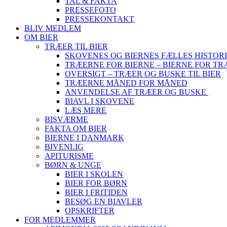
TAL & FAKTA
PRESSEFOTO
PRESSEKONTAKT
BLIV MEDLEM
OM BIER
TRÆER TIL BIER
SKOVENES OG BIERNES FÆLLES HISTOR
TRÆERNE FOR BIERNE – BIERNE FOR T
OVERSIGT – TRÆER OG BUSKE TIL BIER
TRÆERNE MÅNED FOR MÅNED
ANVENDELSE AF TRÆER OG BUSKE
BIAVL I SKOVENE
LÆS MERE
BISVÆRME
FAKTA OM BIER
BIERNE I DANMARK
BIVENLIG
APITURISME
BØRN & UNGE
BIER I SKOLEN
BIER FOR BØRN
BIER I FRITIDEN
BESØG EN BIAVLER
OPSKRIFTER
FOR MEDLEMMER