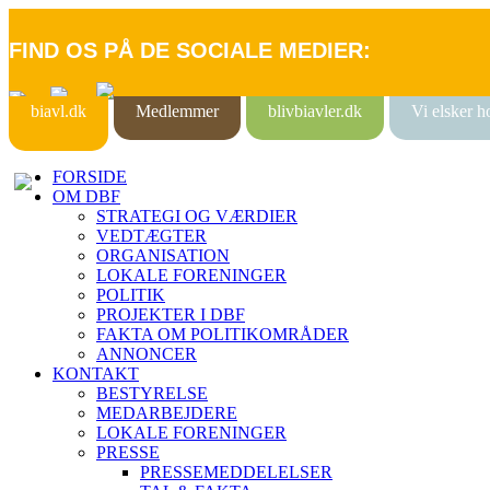
FIND OS PÅ DE SOCIALE MEDIER:
biavl.dk
Medlemmer
blivbiavler.dk
Vi elsker 
FORSIDE
OM DBF
STRATEGI OG VÆRDIER
VEDTÆGTER
ORGANISATION
LOKALE FORENINGER
POLITIK
PROJEKTER I DBF
FAKTA OM POLITIKOMRÅDER
ANNONCER
KONTAKT
BESTYRELSE
MEDARBEJDERE
LOKALE FORENINGER
PRESSE
PRESSEMEDDELELSER