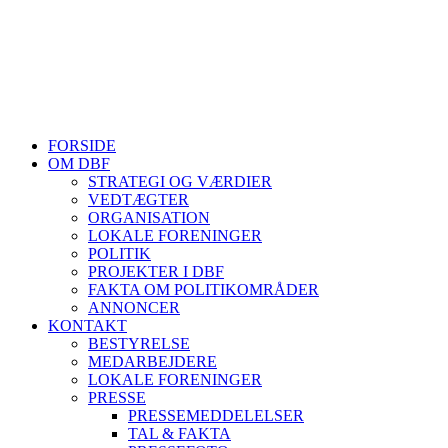
HJEMMESIDER OM BIER
biavl, vi elsker honning, bliv biavler, stadekort, honningmeter, varro
Se mere her
FORSIDE
OM DBF
STRATEGI OG VÆRDIER
VEDTÆGTER
ORGANISATION
LOKALE FORENINGER
POLITIK
PROJEKTER I DBF
FAKTA OM POLITIKOMRÅDER
ANNONCER
KONTAKT
BESTYRELSE
MEDARBEJDERE
LOKALE FORENINGER
PRESSE
PRESSEMEDDELELSER
TAL & FAKTA