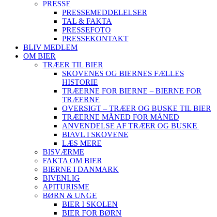
PRESSE
PRESSEMEDDELELSER
TAL & FAKTA
PRESSEFOTO
PRESSEKONTAKT
BLIV MEDLEM
OM BIER
TRÆER TIL BIER
SKOVENES OG BIERNES FÆLLES
HISTORIE
TRÆERNE FOR BIERNE – BIERNE FOR
TRÆERNE
OVERSIGT – TRÆER OG BUSKE TIL BIER
TRÆERNE MÅNED FOR MÅNED
ANVENDELSE AF TRÆER OG BUSKE
BIAVL I SKOVENE
LÆS MERE
BISVÆRME
FAKTA OM BIER
BIERNE I DANMARK
BIVENLIG
APITURISME
BØRN & UNGE
BIER I SKOLEN
BIER FOR BØRN