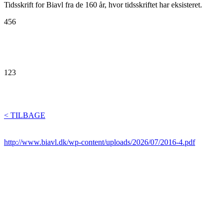
Tidsskrift for Biavl fra de 160 år, hvor tidsskriftet har eksisteret.
456
123
< TILBAGE
http://www.biavl.dk/wp-content/uploads/2026/07/2016-4.pdf
BIAVLERNES FORENING
Danmarks Biavlerforening repræsenterer 6000 biavlere, som