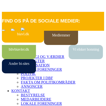
FIND OS PÅ DE SOCIALE MEDIER:
biavl.dk
Medlemmer
FORSIDE
blivbiavler.dk
Vi elsker honning
OM DBF
STRATEGI OG VÆRDIER
VEDTÆGTER
Andre bi-sites
ORGANISATION
LOKALE FORENINGER
POLITIK
PROJEKTER I DBF
FAKTA OM POLITIKOMRÅDER
ANNONCER
KONTAKT
BESTYRELSE
MEDARBEJDERE
LOKALE FORENINGER