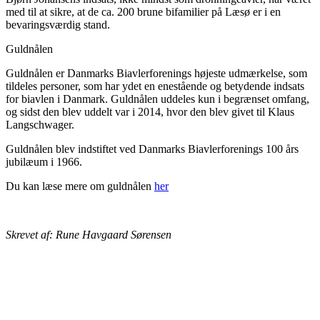
med til at sikre, at de ca. 200 brune bifamilier på Læsø er i en
bevaringsværdig stand.
Guldnålen
Guldnålen er Danmarks Biavlerforenings højeste udmærkelse, som
tildeles personer, som har ydet en enestående og betydende indsats
for biavlen i Danmark. Guldnålen uddeles kun i begrænset omfang,
og sidst den blev uddelt var i 2014, hvor den blev givet til Klaus
Langschwager.
Guldnålen blev indstiftet ved Danmarks Biavlerforenings 100 års
jubilæum i 1966.
Du kan læse mere om guldnålen
her
Skrevet af: Rune Havgaard Sørensen
BIAVLERNES FORENING