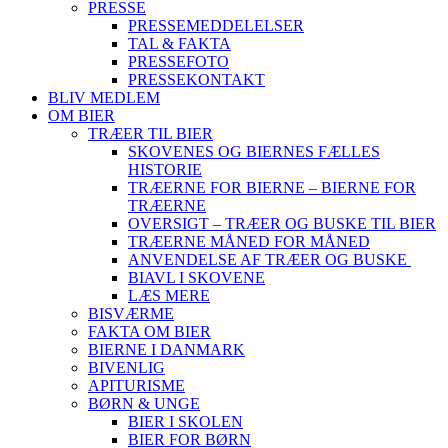
PRESSE
PRESSEMEDDELELSER
TAL & FAKTA
PRESSEFOTO
PRESSEKONTAKT
BLIV MEDLEM
OM BIER
TRÆER TIL BIER
SKOVENES OG BIERNES FÆLLES
HISTORIE
TRÆERNE FOR BIERNE – BIERNE FOR
TRÆERNE
OVERSIGT – TRÆER OG BUSKE TIL BIER
TRÆERNE MÅNED FOR MÅNED
ANVENDELSE AF TRÆER OG BUSKE
BIAVL I SKOVENE
LÆS MERE
BISVÆRME
FAKTA OM BIER
BIERNE I DANMARK
BIVENLIG
APITURISME
BØRN & UNGE
BIER I SKOLEN
BIER FOR BØRN