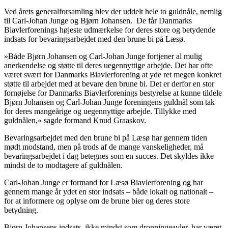
Ved årets generalforsamling blev der uddelt hele to guldnåle, nemlig
til Carl-Johan Junge og Bjørn Johansen. De får Danmarks
Biavlerforenings højeste udmærkelse for deres store og betydende
indsats for bevaringsarbejdet med den brune bi på Læsø.
»Både Bjørn Johansen og Carl-Johan Junge fortjener al mulig
anerkendelse og støtte til deres uegennyttige arbejde. Det har ofte
været svært for Danmarks Biavlerforening at yde ret megen konkret
støtte til arbejdet med at bevare den brune bi. Det er derfor en stor
fornøjelse for Danmarks Biavlerforenings bestyrelse at kunne tildele
Bjørn Johansen og Carl-Johan Junge foreningens guldnål som tak
for deres mangeårige og uegennyttige arbejde. Tillykke med
guldnålen,« sagde formand Knud Graaskov.
Bevaringsarbejdet med den brune bi på Læsø har gennem tiden
mødt modstand, men på trods af de mange vanskeligheder, må
bevaringsarbejdet i dag betegnes som en succes. Det skyldes ikke
mindst de to modtagere af guldnålen.
Carl-Johan Junge er formand for Læsø Biavlerforening og har
gennem mange år ydet en stor indsats – både lokalt og nationalt –
for at informere og oplyse om de brune bier og deres store
betydning.
Bjørn Johansens indsats, ikke mindst som dronningeavler, har været