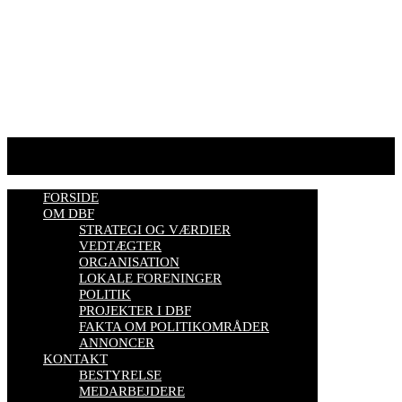
HJEMMESIDER OM BIER
biavl, vi elsker honning, bliv biavler, stadekort, honningmeter,
varroa, bisygdom, økobiavl, bestøverportalen, biavl på Youtube,
biavlskursus.
Se mere her
FORSIDE
OM DBF
STRATEGI OG VÆRDIER
VEDTÆGTER
ORGANISATION
LOKALE FORENINGER
POLITIK
PROJEKTER I DBF
FAKTA OM POLITIKOMRÅDER
ANNONCER
KONTAKT
BESTYRELSE
MEDARBEJDERE