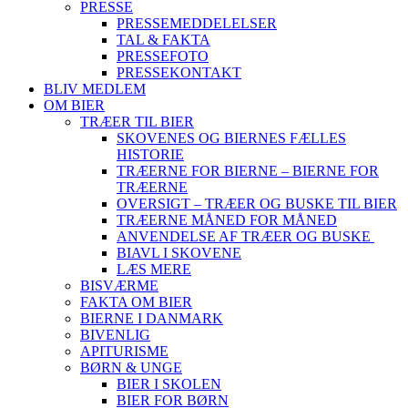
PRESSE
PRESSEMEDDELELSER
TAL & FAKTA
PRESSEFOTO
PRESSEKONTAKT
BLIV MEDLEM
OM BIER
TRÆER TIL BIER
SKOVENES OG BIERNES FÆLLES
HISTORIE
TRÆERNE FOR BIERNE – BIERNE FOR
TRÆERNE
OVERSIGT – TRÆER OG BUSKE TIL BIER
TRÆERNE MÅNED FOR MÅNED
ANVENDELSE AF TRÆER OG BUSKE
BIAVL I SKOVENE
LÆS MERE
BISVÆRME
FAKTA OM BIER
BIERNE I DANMARK
BIVENLIG
APITURISME
BØRN & UNGE
BIER I SKOLEN
BIER FOR BØRN