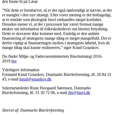
den brune bi på Læsø
”Når dette er fremhævet, så er det også nødvendigt at nævne, at der
er mangler i den nye strategi. Efter vores mening er det beklageligt,
at et område som økologisk biavl omhandles meget kortfattet.
Desuden mener vi, at der i processen har været fremsat mange
ønsker om information til folkeskoleelever om biernes betydning.
Dette er desværre ikke kommet med. Endelig er den anførte
finansiering af strategiens mange tiltag er meget mangelfuld. Det er
derfor vigtigt at finansieringen styrkes i strategiens løbetid, hvis de
mange tiltag skal kunne realisereres,” siger Knud Graaskov.
Du finder Miljø- og Fødevareministeriets Biavlsstrategi 2016-
2019
her
Yderligere information
Formand Knud Graaskov, Danmarks Biavlerforening, tlf. 26 84 31
43, e-mail
knud@graaskov.dk
Sekretariatsleder Rune Havgaard Sørensen, Danmarks
Biavlerforening, tlf. 51 30 72 06, e-mail
rhs@biavl.dk
Skrevet af: Danmarks Biavlerforening