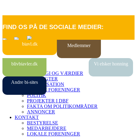
FIND OS PÅ DE SOCIALE MEDIER:
biavl.dk
Medlemmer
FORSIDE
blivbiavler.dk
Vi elsker honning
OM DBF
STRATEGI OG VÆRDIER
VEDTÆGTER
Andre bi-sites
ORGANISATION
LOKALE FORENINGER
POLITIK
PROJEKTER I DBF
FAKTA OM POLITIKOMRÅDER
ANNONCER
KONTAKT
BESTYRELSE
MEDARBEJDERE
LOKALE FORENINGER