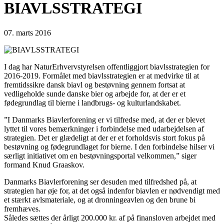
BIAVLSSTRATEGI
07. marts 2016
I dag har NaturErhvervstyrelsen offentliggjort biavlsstrategien for
2016-2019. Formålet med biavlsstrategien er at medvirke til at
fremtidssikre dansk biavl og bestøvning gennem fortsat at
vedligeholde sunde danske bier og arbejde for, at der er et
fødegrundlag til bierne i landbrugs- og kulturlandskabet.
”I Danmarks Biavlerforening er vi tilfredse med, at der er blevet
lyttet til vores bemærkninger i forbindelse med udarbejdelsen af
strategien. Det er glædeligt at der er et forholdsvis stort fokus på
bestøvning og fødegrundlaget for bierne. I den forbindelse hilser vi
særligt initiativet om en bestøvningsportal velkommen,” siger
formand Knud Graaskov.
Danmarks Biavlerforening ser desuden med tilfredshed på, at
strategien har øje for, at det også indenfor biavlen er nødvendigt med
et stærkt avlsmateriale, og at dronningeavlen og den brune bi
fremhæves.
Således sættes der årligt 200.000 kr. af på finansloven arbejdet med