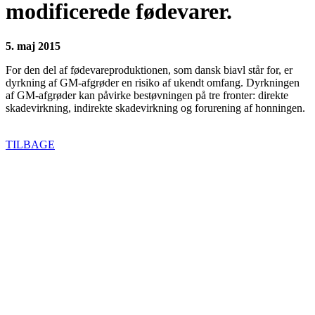
modificerede fødevarer.
5. maj 2015
For den del af fødevareproduktionen, som dansk biavl står for, er
dyrkning af GM-afgrøder en risiko af ukendt omfang. Dyrkningen
af GM-afgrøder kan påvirke bestøvningen på tre fronter: direkte
skadevirkning, indirekte skadevirkning og forurening af honningen.
TILBAGE
BIAVLERNES FORENING
Danmarks Biavlerforening repræsenterer 6000 biavlere, som
arbejder for bierne og bestøvningen i Danmark.
Få mere information om medlemskab her
Cookiepolitik