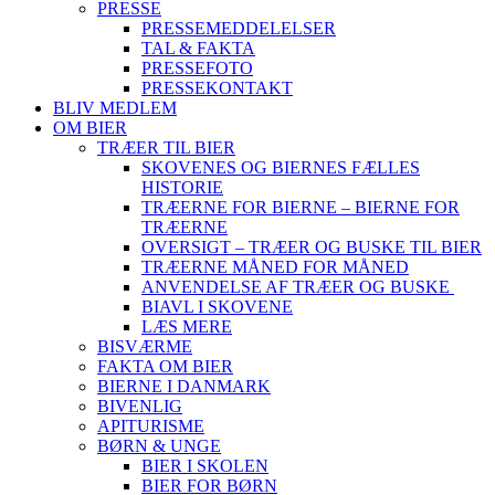
PRESSE
PRESSEMEDDELELSER
TAL & FAKTA
PRESSEFOTO
PRESSEKONTAKT
BLIV MEDLEM
OM BIER
TRÆER TIL BIER
SKOVENES OG BIERNES FÆLLES
HISTORIE
TRÆERNE FOR BIERNE – BIERNE FOR
TRÆERNE
OVERSIGT – TRÆER OG BUSKE TIL BIER
TRÆERNE MÅNED FOR MÅNED
ANVENDELSE AF TRÆER OG BUSKE
BIAVL I SKOVENE
LÆS MERE
BISVÆRME
FAKTA OM BIER
BIERNE I DANMARK
BIVENLIG
APITURISME
BØRN & UNGE
BIER I SKOLEN
BIER FOR BØRN