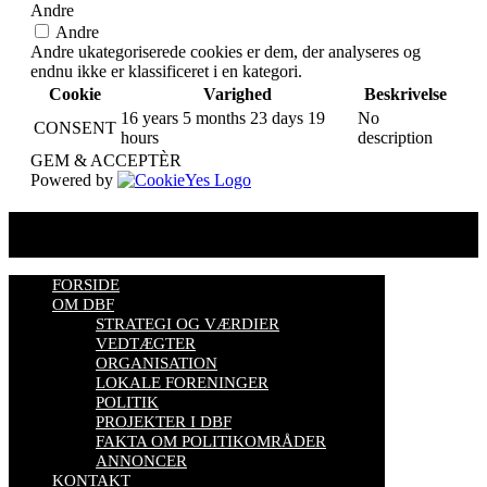
Andre
Andre
Andre ukategoriserede cookies er dem, der analyseres og
endnu ikke er klassificeret i en kategori.
Cookie
Varighed
Beskrivelse
16 years 5 months 23 days 19
No
CONSENT
hours
description
GEM & ACCEPTÈR
Powered by
FORSIDE
OM DBF
STRATEGI OG VÆRDIER
VEDTÆGTER
ORGANISATION
LOKALE FORENINGER
POLITIK
PROJEKTER I DBF
FAKTA OM POLITIKOMRÅDER
ANNONCER
KONTAKT