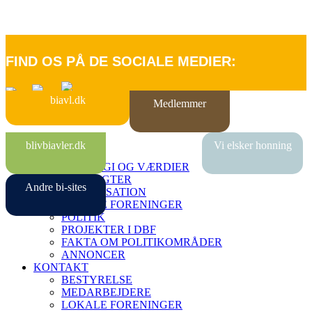
FIND OS PÅ DE SOCIALE MEDIER:
biavl.dk
Medlemmer
FORSIDE
blivbiavler.dk
Vi elsker honning
OM DBF
STRATEGI OG VÆRDIER
VEDTÆGTER
Andre bi-sites
ORGANISATION
LOKALE FORENINGER
POLITIK
PROJEKTER I DBF
FAKTA OM POLITIKOMRÅDER
ANNONCER
KONTAKT
BESTYRELSE
MEDARBEJDERE
LOKALE FORENINGER