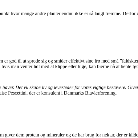
idspunkt hvor mange andre planter endnu ikke er så langt fremme. Derfor 
en er god til at sprede sig og smider effektivt sine frø med små ”faldsk
 hvis man venter lidt med at klippe eller luge, kan bierne nå at hente fø
es haver. Det vil skabe liv og levesteder for vores vigtige bestøvere. Gi
uise Pescettini, der er konsulent i Danmarks Biavlerforening.
som giver dem protein og mineraler og de har brug for nektar, der er kil