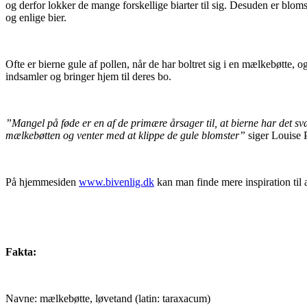
og derfor lokker de mange forskellige biarter til sig. Desuden er blom
og enlige bier.
Ofte er bierne gule af pollen, når de har boltret sig i en mælkebøtte
indsamler og bringer hjem til deres bo.
”Mangel på føde er en af de primære årsager til, at bierne har det svæ
mælkebøtten og venter med at klippe de gule blomster”
siger Louise 
På hjemmesiden
www.bivenlig.dk
kan man finde mere inspiration til 
Fakta:
Navne: mælkebøtte, løvetand (latin: taraxacum)