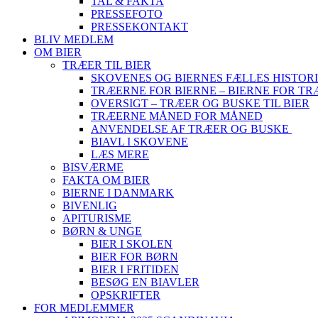
TAL & FAKTA
PRESSEFOTO
PRESSEKONTAKT
BLIV MEDLEM
OM BIER
TRÆER TIL BIER
SKOVENES OG BIERNES FÆLLES HISTOR
TRÆERNE FOR BIERNE – BIERNE FOR T
OVERSIGT – TRÆER OG BUSKE TIL BIER
TRÆERNE MÅNED FOR MÅNED
ANVENDELSE AF TRÆER OG BUSKE
BIAVL I SKOVENE
LÆS MERE
BISVÆRME
FAKTA OM BIER
BIERNE I DANMARK
BIVENLIG
APITURISME
BØRN & UNGE
BIER I SKOLEN
BIER FOR BØRN
BIER I FRITIDEN
BESØG EN BIAVLER
OPSKRIFTER
FOR MEDLEMMER