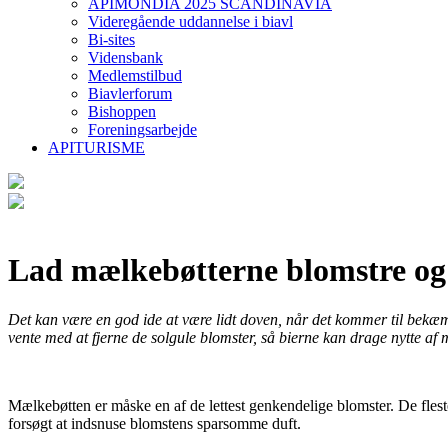
APIMONDIA 2025 SCANDINAVIA
Videregående uddannelse i biavl
Bi-sites
Vidensbank
Medlemstilbud
Biavlerforum
Bishoppen
Foreningsarbejde
APITURISME
Lad mælkebøtterne blomstre og
Det kan være en god ide at være lidt doven, når det kommer til bekæm
vente med at fjerne de solgule blomster, så bierne kan drage nytte af m
Mælkebøtten er måske en af de lettest genkendelige blomster. De fles
forsøgt at indsnuse blomstens sparsomme duft.