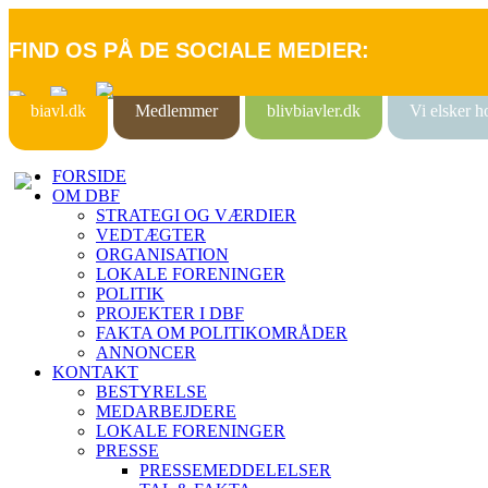
FIND OS PÅ DE SOCIALE MEDIER:
biavl.dk
Medlemmer
blivbiavler.dk
Vi elsker 
FORSIDE
OM DBF
STRATEGI OG VÆRDIER
VEDTÆGTER
ORGANISATION
LOKALE FORENINGER
POLITIK
PROJEKTER I DBF
FAKTA OM POLITIKOMRÅDER
ANNONCER
KONTAKT
BESTYRELSE
MEDARBEJDERE
LOKALE FORENINGER
PRESSE
PRESSEMEDDELELSER