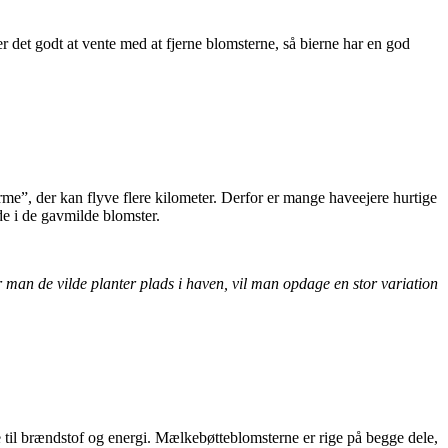
er det godt at vente med at fjerne blomsterne, så bierne har en god
ærme”, der kan flyve flere kilometer. Derfor er mange haveejere hurtige
de i de gavmilde blomster.
ver man de vilde planter plads i haven, vil man opdage en stor variation
de til brændstof og energi. Mælkebøtteblomsterne er rige på begge dele,