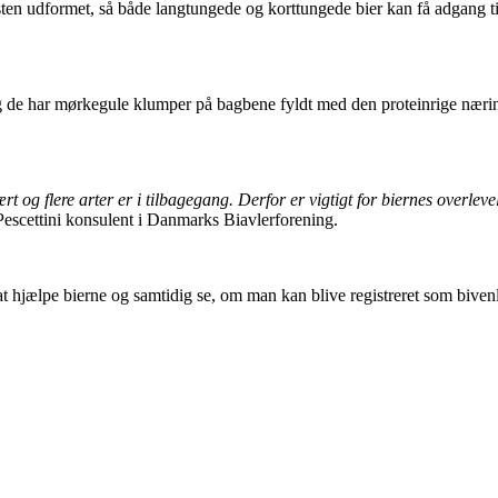
sten udformet, så både langtungede og korttungede bier kan få adgang ti
, og de har mørkegule klumper på bagbene fyldt med den proteinrige næri
rt og flere arter er i tilbagegang. Derfor er vigtigt for biernes overle
Pescettini konsulent i Danmarks Biavlerforening.
at hjælpe bierne og samtidig se, om man kan blive registreret som bivenl