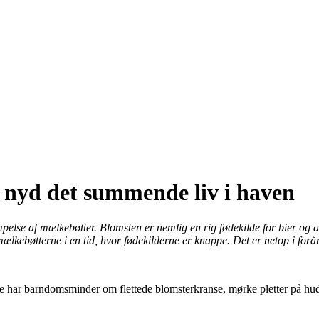
 nyd det summende liv i haven
pelse af mælkebøtter. Blomsten er nemlig en rig fødekilde for bier og 
ælkebøtterne i en tid, hvor fødekilderne er knappe. Det er netop i forår
te har barndomsminder om flettede blomsterkranse, mørke pletter på hud