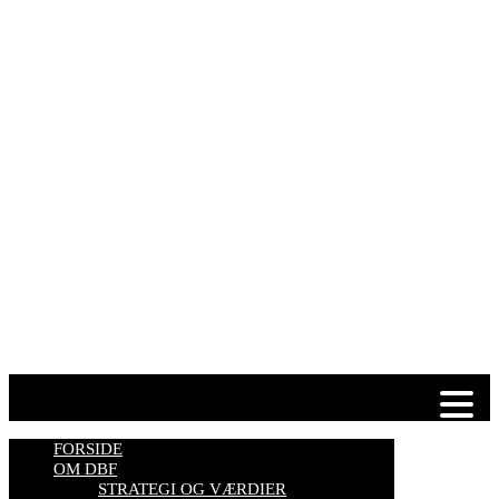
Fulbyvej 15
4180 Sorø
E-mail:
dansk@biavl.dk
Telefontider man-tor: 9.00-14.00
Tlf. 57 86 54 70
HJEMMESIDER OM BIER
biavl, vi elsker honning, bliv biavler, stadekort, honningmeter,
varroa, bisygdom, økobiavl, bestøverportalen, biavl på Youtube,
biavlskursus.
Se mere her
FORSIDE
OM DBF
STRATEGI OG VÆRDIER