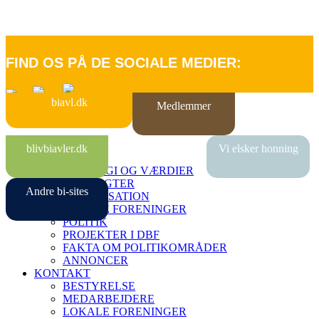
FIND OS PÅ DE SOCIALE MEDIER:
biavl.dk
Medlemmer
FORSIDE
blivbiavler.dk
Vi elsker honning
OM DBF
STRATEGI OG VÆRDIER
VEDTÆGTER
Andre bi-sites
ORGANISATION
LOKALE FORENINGER
POLITIK
PROJEKTER I DBF
FAKTA OM POLITIKOMRÅDER
ANNONCER
KONTAKT
BESTYRELSE
MEDARBEJDERE
LOKALE FORENINGER