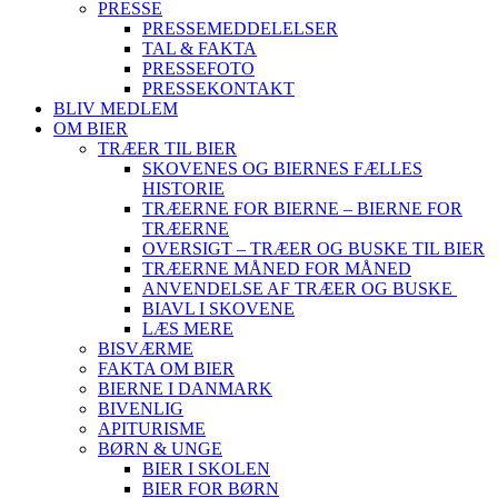
PRESSE
PRESSEMEDDELELSER
TAL & FAKTA
PRESSEFOTO
PRESSEKONTAKT
BLIV MEDLEM
OM BIER
TRÆER TIL BIER
SKOVENES OG BIERNES FÆLLES
HISTORIE
TRÆERNE FOR BIERNE – BIERNE FOR
TRÆERNE
OVERSIGT – TRÆER OG BUSKE TIL BIER
TRÆERNE MÅNED FOR MÅNED
ANVENDELSE AF TRÆER OG BUSKE
BIAVL I SKOVENE
LÆS MERE
BISVÆRME
FAKTA OM BIER
BIERNE I DANMARK
BIVENLIG
APITURISME
BØRN & UNGE
BIER I SKOLEN
BIER FOR BØRN