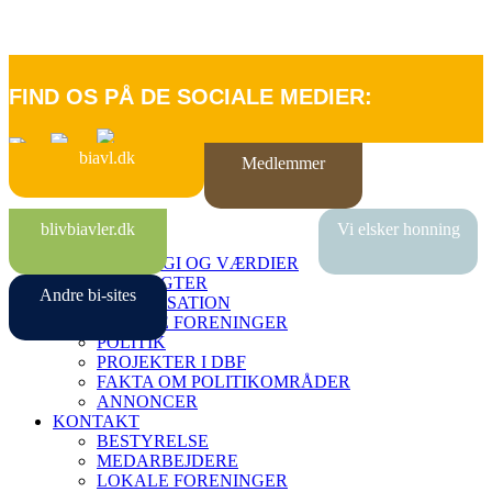
FIND OS PÅ DE SOCIALE MEDIER:
biavl.dk
Medlemmer
FORSIDE
blivbiavler.dk
Vi elsker honning
OM DBF
STRATEGI OG VÆRDIER
VEDTÆGTER
Andre bi-sites
ORGANISATION
LOKALE FORENINGER
POLITIK
PROJEKTER I DBF
FAKTA OM POLITIKOMRÅDER
ANNONCER
KONTAKT
BESTYRELSE
MEDARBEJDERE
LOKALE FORENINGER