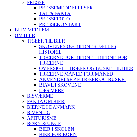
PRESSE
PRESSEMEDDELELSER
TAL & FAKTA
PRESSEFOTO
PRESSEKONTAKT
BLIV MEDLEM
OM BIER
TRÆER TIL BIER
SKOVENES OG BIERNES FÆLLES
HISTORIE
TRÆERNE FOR BIERNE – BIERNE FOR
TRÆERNE
OVERSIGT – TRÆER OG BUSKE TIL BIER
TRÆERNE MÅNED FOR MÅNED
ANVENDELSE AF TRÆER OG BUSKE
BIAVL I SKOVENE
LÆS MERE
BISVÆRME
FAKTA OM BIER
BIERNE I DANMARK
BIVENLIG
APITURISME
BØRN & UNGE
BIER I SKOLEN
BIER FOR BØRN